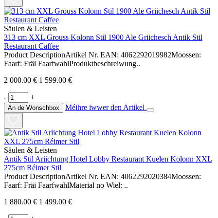
Säulen & Leisten
313 cm XXL Grouss Kolonn Stil 1900 Ale Griichesch Antik Stil
Restaurant Caffee
Product DescriptionArtikel Nr. EAN: 4062292019982Moossen:
Faarf: Fräi FaarfwahlProduktbeschreiwung..
2 000.00 €
1 599.00 €
-
+
Méihre iwwer den Artikel
An de Wonschbox
Säulen & Leisten
Antik Stil Ariichtung Hotel Lobby Restaurant Kuelen Kolonn XXL
275cm Réimer Stil
Product DescriptionArtikel Nr. EAN: 4062292020384Moossen:
Faarf: Fräi FaarfwahlMaterial no Wiel: ..
1 880.00 €
1 499.00 €