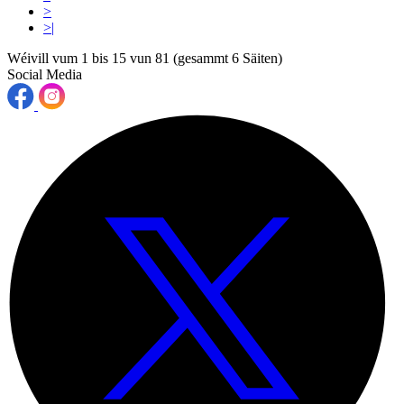
>
>|
Wéivill vum 1 bis 15 vun 81 (gesammt 6 Säiten)
Social Media