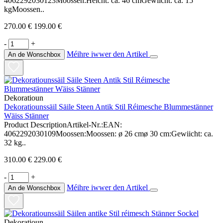
4062292030123Moossen:Héicht: ca. 46 cmGewiicht: ca. 15
kgMoossen..
270.00 €
199.00 €
-
+
Méihre iwwer den Artikel
An de Wonschbox
Dekoratioun
Dekoratiounssäil Säile Steen Antik Stil Réimesche Blummestänner
Wäiss Stänner
Product DescriptionArtikel-Nr.:EAN:
4062292030109Moossen:Moossen: ø 26 cmø 30 cm:Gewiicht: ca.
32 kg..
310.00 €
229.00 €
-
+
Méihre iwwer den Artikel
An de Wonschbox
Dekoratioun