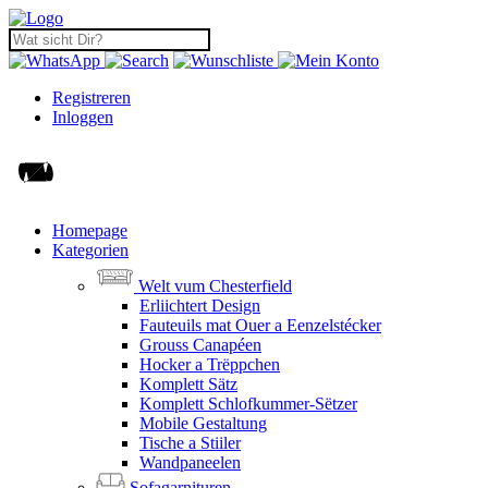
Registreren
Inloggen
Homepage
Kategorien
Welt vum Chesterfield
Erliichtert Design
Fauteuils mat Ouer a Eenzelstécker
Grouss Canapéen
Hocker a Trëppchen
Komplett Sätz
Komplett Schlofkummer-Sëtzer
Mobile Gestaltung
Tische a Stiiler
Wandpaneelen
Sofagarnituren