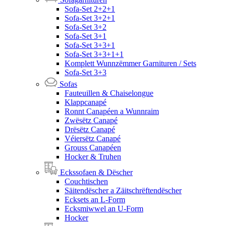
Sofa-Set 2+2+1
Sofa-Set 3+2+1
Sofa-Set 3+2
Sofa-Set 3+1
Sofa-Set 3+3+1
Sofa-Set 3+3+1+1
Komplett Wunnzëmmer Garnituren / Sets
Sofa-Set 3+3
Sofas
Fauteuillen & Chaiselongue
Klappcanapé
Ronnt Canapéen a Wunnraim
Zwësëtz Canapé
Drësëtz Canapé
Véiersëtz Canapé
Grouss Canapéen
Hocker & Truhen
Eckssofaen & Dëscher
Couchtischen
Säitendëscher a Zäitschrëftendëscher
Ecksets an L-Form
Ecksmiwwel an U-Form
Hocker