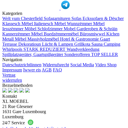
Kategorien
Welt vum Chesterfield
Sofagarnituren
Sofas
Eckssofaen & Dëscher
Klassesch Mëbel
Italienesch Mëbel
Wunnzëmmer Mëbel
Iesszëmmer Möbel
Schlofzimmer Mobel
Garderoben & Schräin
Kannerzëmmer Mëbel
Buedzëmmermëbel
Bürosmiwwel
Kichen
Metall Mëbel
Massivholzmëbel
Hotel & Gastronomie
Gaart
Terrasse
Dekoratioun
Liicht & Lampen
Grillkota Sauna Camping
Whirlpools
STARK REDUZIERT
Wandverkleedung
Spillplatzgeräter, Gaartspillgeräter
Sonderofferen
TOP SELLER
Navigation
Dateschutzrichtlinnen
Widerrufsrecht
Social Media
Video Shop
Impressum
Iwwer eis
AGB
FAQ
Vertrag
widerrufen
Bezuelmethoden
Kontakt
XL MOEBEL
21 Rue Glesener
1631 Gare Luxembourg
Luxemburg
24/7 Service