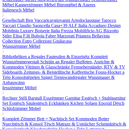
Mëbel
Kannerzëmmer Mëbel
Büromëbel & Aneres
Italienesch Mëbel
Gesellschaft Ben
Vaccaricavgiovanni
Arredoclassique
Tarocco
Vaccari
Claudio Saoncella
Casa+39
ALF Italia
Accadueo Design
Mobilpiu Luxury
Boiserie Italia
Frezza
Mobilificio AG
Bizzotto
Stiler Elisa
F.lli Bubola
Faber
Marzorati
Prianera
Bellavista
Collection
Estro Collezioni
Giuliacasa
Wunnzëmmer Mëbel
Bibliothéiken a Regaler
Fauteuilen & Einzelsëtz
Komplett
Wunnzëmmergestalt
Schräin an Regaler
Buffeten, Anrichte &
Kommoden
Vitrinen & Glasschränke
Fernseherständer, RTV & TV
Sideboards
Zeitungs- & Beistelltische
Kaffeetische
Fouss-Hocker a
Trëp
Konsolstëpelen
Spigel
Trennwandregaler
Wunnmauer &
Anbauwänn
Iesszëmmer Möbel
Recliner Stëll
Barstull
Esszëmmer Garnitur
Esstësch + Stuhlgarnitur
Set
Esstësch
Säulentësch
Eckbänken
Kichen Sofaen
Epoxid Dësch
Schlofzimmer Mobel
Komplett Zëmmer
Bett + Nachtisch Set
Kommoden
Better
Nuechtësch & Konsol Tësch
Matraze & Usträicher
Schminktësch &