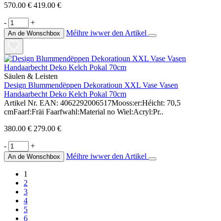
570.00 €
419.00 €
-
+
Méihre iwwer den Artikel
An de Wonschbox
Säulen & Leisten
Design Blummendëppen Dekoratioun XXL Vase Vasen
Handaarbecht Deko Kelch Pokal 70cm
Artikel Nr. EAN: 4062292006517Mooss:er:Héicht: 70,5
cmFaarf:Fräi Faarfwahl:Material no Wiel:Acryl:Pr..
380.00 €
279.00 €
-
+
Méihre iwwer den Artikel
An de Wonschbox
1
2
3
4
5
6