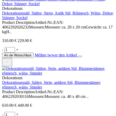
Dekoratioun
Dekoratiounssäil, Säilen, Steen, Antik Stil, Réimesch, Wäiss, Dekor,
Stänner, Sockel
Product DescriptionArtikel-Nr.:EAN:
4062292026232Moossen:Moossen: ca. 20 x 20 cmGewiicht: ca. 17
kgH..
310.00 €
229.00 €
-
+
Méihre iwwer den Artikel
An de Wonschbox
Dekoratioun
Dekoratiounssäil, Säilen, Stein, antiken Stil, Blummestänner,
réimesch, wäiss, Ständer
Product DescriptionArtikel-Nr.:EAN:
4062292030116Moossen:Moossen: ca. 40 x 40 cm ..
610.00 €
449.00 €
-
+