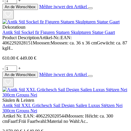
-
+
Méihre iwwer den Artikel
An de Wonschbox
Dekoratioun
Antik Stil Sockel fir Figuren Statuen Skulpturen Statue Gaart
Product DescriptionArtikel-Nr.:EAN:
4062292028151Moossen:Moossen: ca. 36 x 36 cmGewiicht: ca. 87
kgH..
610.00 €
449.00 €
-
+
Méihre iwwer den Artikel
An de Wonschbox
Säulen & Leisten
Antik Stil XXL Griichesch Sail Design Sailen Luxus Stëtzen Nei
300cm Grouss Nei
Artikel Nr. EAN: 4062292020544Moossen: Héicht: ca. 300
cmFaarf:Fräi Faarfwahl:Material no Wahl:Ac..