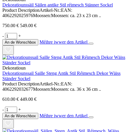
Dekoratiounssäil Säilen antike Stil réimesch Stänner Sockel
Product DescriptionArtikel-Nr.:EAN:
4062292025976Moossen:Moossen: ca. 23 x 23 cm ..
750.00 €
549.00 €
-
+
Méihre iwwer den Artikel
An de Wonschbox
Dekoratioun
Dekoratiounssail Saille Steng Antik Stil Réimesch Dekor Wäiss
Ständer Sockel
Product DescriptionArtikel-Nr.:EAN:
4062292032677Moossen:Moossen: ca. 36 x 36 cm ..
610.00 €
449.00 €
-
+
Méihre iwwer den Artikel
An de Wonschbox