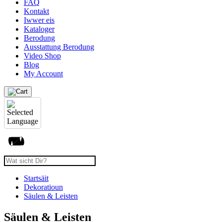
FAQ
Kontakt
Iwwer eis
Kataloger
Berodung
Ausstattung Berodung
Video Shop
Blog
My Account
Startsäit
Dekoratioun
Säulen & Leisten
Säulen & Leisten