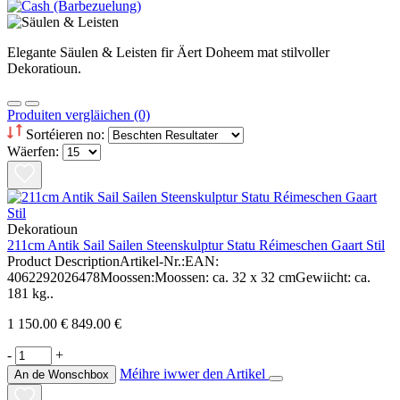
Elegante Säulen & Leisten fir Äert Doheem mat stilvoller
Dekoratioun.
Produiten vergläichen (0)
Sortéieren no:
Wäerfen:
Dekoratioun
211cm Antik Sail Sailen Steenskulptur Statu Réimeschen Gaart Stil
Product DescriptionArtikel-Nr.:EAN:
4062292026478Moossen:Moossen: ca. 32 x 32 cmGewiicht: ca.
181 kg..
1 150.00 €
849.00 €
-
+
Méihre iwwer den Artikel
An de Wonschbox