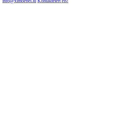
info@xlmoebel.lu
Kontaktéiert eis!