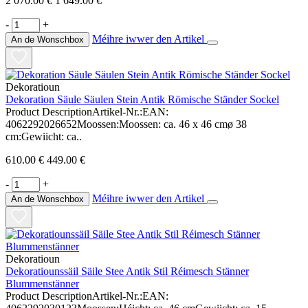
2 070.00 €
1 649.00 €
-
+
Méihre iwwer den Artikel
An de Wonschbox
Dekoratioun
Dekoration Säule Säulen Stein Antik Römische Ständer Sockel
Product DescriptionArtikel-Nr.:EAN:
4062292026652Moossen:Moossen: ca. 46 x 46 cmø 38
cm:Gewiicht: ca..
610.00 €
449.00 €
-
+
Méihre iwwer den Artikel
An de Wonschbox
Dekoratioun
Dekoratiounssäil Säile Stee Antik Stil Réimesch Stänner
Blummenstänner
Product DescriptionArtikel-Nr.:EAN: