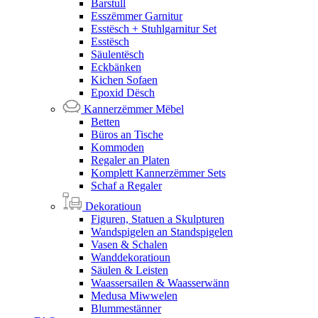
Barstull
Esszëmmer Garnitur
Esstësch + Stuhlgarnitur Set
Esstësch
Säulentësch
Eckbänken
Kichen Sofaen
Epoxid Dësch
Kannerzëmmer Mëbel
Betten
Büros an Tische
Kommoden
Regaler an Platen
Komplett Kannerzëmmer Sets
Schaf a Regaler
Dekoratioun
Figuren, Statuen a Skulpturen
Wandspigelen an Standspigelen
Vasen & Schalen
Wanddekoratioun
Säulen & Leisten
Waassersailen & Waasserwänn
Medusa Miwwelen
Blummestänner