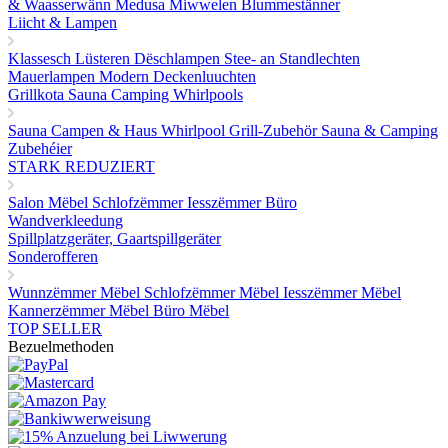
& Waasserwänn
Medusa Miwwelen
Blummestänner
Liicht & Lampen
Klassesch Lüsteren
Dëschlampen
Stee- an Standlechten
Mauerlampen
Modern Deckenluuchten
Grillkota Sauna Camping Whirlpools
Sauna
Campen & Haus
Whirlpool
Grill-Zubehör
Sauna & Camping
Zubehéier
STARK REDUZIERT
Salon Mëbel
Schlofzëmmer
Iesszëmmer
Büro
Wandverkleedung
Spillplatzgeräter, Gaartspillgeräter
Sonderofferen
Wunnzëmmer Mëbel
Schlofzëmmer Mëbel
Iesszëmmer Mëbel
Kannerzëmmer Mëbel
Büro Mëbel
TOP SELLER
Bezuelmethoden