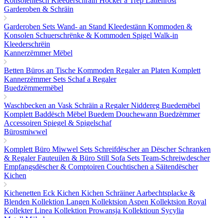
Konsolentësch
Kleederschräin
Hocker a Trëp
Lattenrost
Garderoben & Schräin
Garderoben Sets
Wand- an Stand Kleedestänn
Kommoden &
Konsolen
Schuerschrënke & Kommoden
Spigel
Walk-in
Kleederschrëin
Kannerzëmmer Mëbel
Betten
Büros an Tische
Kommoden
Regaler an Platen
Komplett
Kannerzëmmer Sets
Schaf a Regaler
Buedzëmmermëbel
Waschbecken an Vask
Schräin a Regaler
Niddereg Buedemëbel
Komplett Baddësch Mëbel
Buedem
Douchewann
Buedzëmmer
Accessoiren
Spiegel & Spigelschaf
Bürosmiwwel
Komplett Büro Miwwel Sets
Schreifdëscher an Dëscher
Schranken
& Regaler
Fauteuilen & Büro Still
Sofa Sets
Team-Schreiwdescher
Empfangsdëscher & Comptoiren
Couchtischen a Säitendëscher
Kichen
Kichenetten
Eck Kichen
Kichen Schräiner
Aarbechtsplacke &
Blenden
Kollektion Langen
Kollektsion Aspen
Kollektsion Royal
Kollekter Linea
Kollektion Prowansja
Kollektioun Sycylia