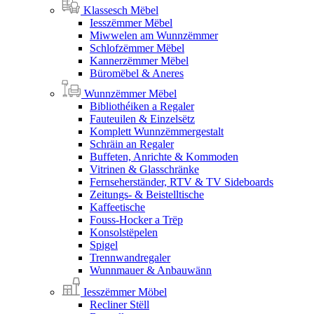
Klassesch Mëbel
Iesszëmmer Mëbel
Miwwelen am Wunnzëmmer
Schlofzëmmer Mëbel
Kannerzëmmer Mëbel
Büromëbel & Aneres
Wunnzëmmer Mëbel
Bibliothéiken a Regaler
Fauteuilen & Einzelsëtz
Komplett Wunnzëmmergestalt
Schräin an Regaler
Buffeten, Anrichte & Kommoden
Vitrinen & Glasschränke
Fernseherständer, RTV & TV Sideboards
Zeitungs- & Beistelltische
Kaffeetische
Fouss-Hocker a Trëp
Konsolstëpelen
Spigel
Trennwandregaler
Wunnmauer & Anbauwänn
Iesszëmmer Möbel
Recliner Stëll