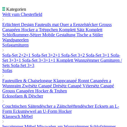
Kategorien
Welt vum Chesterfield
Erliichtert Design
Fauteuils mat Ouer a Eenzelstécker
Grouss
Canapéen
Hocker a Trëppchen
Komplett Sätz
Komplett
Schlofkummer-Sëtzer
Mobile Gestaltung
Tische a Stiiler
Wandpaneelen
Sofagarnituren
Sofa-Set 2+2+1
Sofa-Set 3+2+1
Sofa-Set 3+2
Sofa-Set 3+1
Sofa-
Set 3+3+1
Sofa-Set 3+3+1+1
Komplett Wunnzëmmer Garnituren /
Sets
Sofa-Set 3+3
Sofas
Fauteuillen & Chaiselongue
Klappcanapé
Ronnt Canapéen a
Wunnraim
Zwësëtz Canapé
Drësëtz Canapé
Véiersëtz Canapé
Grouss Canapéen
Hocker & Truhen
Eckssofaen & Dëscher
Couchtischen
Säitendëscher a Zäitschrëftendëscher
Ecksets an L-
Form
Ecksmiwwel an U-Form
Hocker
Klassesch Mëbel
Iesszëmmer Mëbel
Miwwelen am Wunnzëmmer
Schlofzëmmer