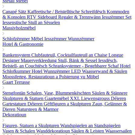
Metall Mëbel
Canapé Sätz
Kaffeetische / Beistelltische
Schreifdësch
Kommoden
& Konsolen
RTV Sideboard
Regaler & Trennwänn
Iesszëmmer Set
Iessenstische
Stull an Sësselen
Massivholzmëbel
Schlofzëmmer Mëbel
Iesszëmmer
Wunnzëmmer
Hotel & Gastronomie
Bankensystem
Clubfauteuil, Cocktailfauteuil an Chaise Longue
Designer Mauerverkleedung
Stull, Bänk & Sessel
Iessdësch,
Beistell- an Couchtësch
Schranksystemer - Begehbarer Schaf
Hotel
Schlofkummer
Hotel Wunnzëmmer
LED Waasserwand & Säulen
Moossferteg, Restauratioun a Polsterung vu Möbel
Gaart Terrasse
Stengfontän
Schalen, Vase, Blummenkëschten
Säulen & Stännere
Skulpturen & Statuen
Gaartemëbel
XXL Liewensgrouss Déieren
Gartestatuen Déieren
Gëftfiguren a Skulpturen
Zaun, Gelänner &
Dieren
Natursteen & Marmor
Dekoratioun
Figuren, Statuen a Skulpturen
Wandspigelen an Standspigelen
Vasen & Schalen
Wanddekoratioun
Säulen & Leisten
Waassersailen