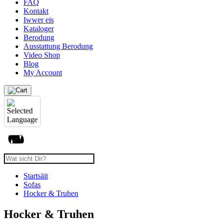
FAQ
Kontakt
Iwwer eis
Kataloger
Berodung
Ausstattung Berodung
Video Shop
Blog
My Account
Startsäit
Sofas
Hocker & Truhen
Hocker & Truhen