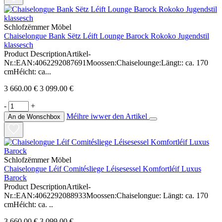
Schlofzëmmer Möbel
Chaiselongue Bank Sëtz Léift Lounge Barock Rokoko Jugendstil
klassesch
Product DescriptionArtikel-
Nr.:EAN:4062292087691Moossen:Chaiselounge:Längt:: ca. 170
cmHéicht: ca...
3 660.00 €
3 099.00 €
-
+
Méihre iwwer den Artikel
An de Wonschbox
Schlofzëmmer Möbel
Chaiselongue Léif Comitésliege Léisesessel Komfortléif Luxus
Barock
Product DescriptionArtikel-
Nr.:EAN:4062292088933Moossen:Chaiselongue: Längt: ca. 170
cmHéicht: ca. ..
3 660.00 €
3 099.00 €