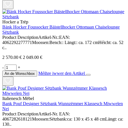
Hocker a Trëp
Bänk Hocker Foussocker Bäistellhocker Ottomaan Chaiselounge
Sëtzbank
Product DescriptionArtikel-Nr.:EAN:
4062292277771Moossen:Bench:: Längt:: ca. 172 cmHéicht: ca. 52
c..
2 570.00 €
2 049.00 €
-
+
Méihre iwwer den Artikel
An de Wonschbox
Italienesch Mëbel
Bank Pouf Designer Sëtzbank Wunnzëmmer Klassesch Miwwelen
Nei
Product DescriptionArtikel-Nr. EAN:
4067282618121Moossen:Sëtzbank:ca: 130 x 45 x 48 cmLängt: ca:
130..