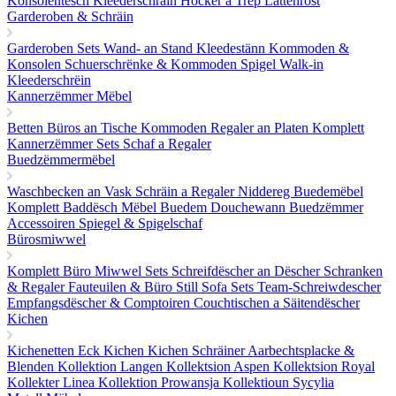
Konsolentësch
Kleederschräin
Hocker a Trëp
Lattenrost
Garderoben & Schräin
Garderoben Sets
Wand- an Stand Kleedestänn
Kommoden &
Konsolen
Schuerschrënke & Kommoden
Spigel
Walk-in
Kleederschrëin
Kannerzëmmer Mëbel
Betten
Büros an Tische
Kommoden
Regaler an Platen
Komplett
Kannerzëmmer Sets
Schaf a Regaler
Buedzëmmermëbel
Waschbecken an Vask
Schräin a Regaler
Niddereg Buedemëbel
Komplett Baddësch Mëbel
Buedem
Douchewann
Buedzëmmer
Accessoiren
Spiegel & Spigelschaf
Bürosmiwwel
Komplett Büro Miwwel Sets
Schreifdëscher an Dëscher
Schranken
& Regaler
Fauteuilen & Büro Still
Sofa Sets
Team-Schreiwdescher
Empfangsdëscher & Comptoiren
Couchtischen a Säitendëscher
Kichen
Kichenetten
Eck Kichen
Kichen Schräiner
Aarbechtsplacke &
Blenden
Kollektion Langen
Kollektsion Aspen
Kollektsion Royal
Kollekter Linea
Kollektion Prowansja
Kollektioun Sycylia