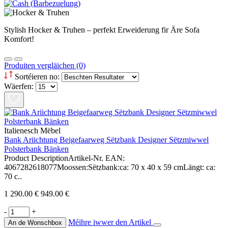
Stylish Hocker & Truhen – perfekt Erweiderung fir Äre Sofa
Komfort!
Produiten vergläichen (0)
Sortéieren no:
Wäerfen:
Italienesch Mëbel
Bank Ariichtung Beigefaarweg Sëtzbank Designer Sëtzmiwwel
Polsterbank Bänken
Product DescriptionArtikel-Nr. EAN:
4067282618077Moossen:Sëtzbank:ca: 70 x 40 x 59 cmLängt: ca:
70 c..
1 290.00 €
949.00 €
-
+
Méihre iwwer den Artikel
An de Wonschbox