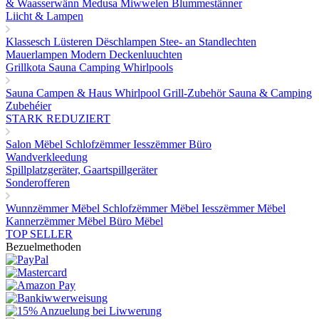
& Waasserwänn
Medusa Miwwelen
Blummestänner
Liicht & Lampen
Klassesch Lüsteren
Dëschlampen
Stee- an Standlechten
Mauerlampen
Modern Deckenluuchten
Grillkota Sauna Camping Whirlpools
Sauna
Campen & Haus
Whirlpool
Grill-Zubehör
Sauna & Camping
Zubehéier
STARK REDUZIERT
Salon Mëbel
Schlofzëmmer
Iesszëmmer
Büro
Wandverkleedung
Spillplatzgeräter, Gaartspillgeräter
Sonderofferen
Wunnzëmmer Mëbel
Schlofzëmmer Mëbel
Iesszëmmer Mëbel
Kannerzëmmer Mëbel
Büro Mëbel
TOP SELLER
Bezuelmethoden