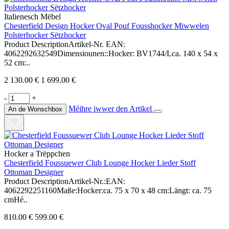
Italienesch Mëbel
Chesterfield Design Hocker Oval Pouf Fousshocker Miwwelen
Polsterhocker Sëtzhocker
Product DescriptionArtikel-Nr. EAN:
4062292632549Dimensiounen::Hocker: BV1744/Lca. 140 x 54 x
52 cm:..
2 130.00 €
1 699.00 €
-
+
Méihre iwwer den Artikel
An de Wonschbox
Hocker a Trëppchen
Chesterfield Foussuewer Club Lounge Hocker Lieder Stoff
Ottoman Designer
Product DescriptionArtikel-Nr.:EAN:
4062292251160Maße:Hocker:ca. 75 x 70 x 48 cm:Längt: ca. 75
cmHé..
810.00 €
599.00 €