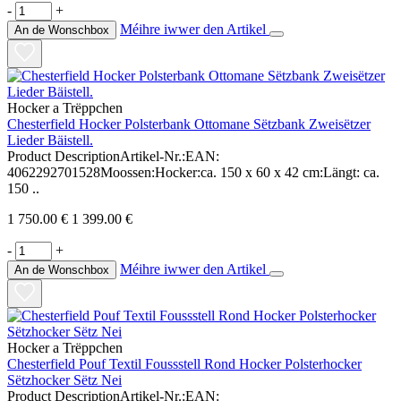
-
+
Méihre iwwer den Artikel
An de Wonschbox
Hocker a Trëppchen
Chesterfield Hocker Polsterbank Ottomane Sëtzbank Zweisëtzer
Lieder Bäistell.
Product DescriptionArtikel-Nr.:EAN:
4062292701528Moossen:Hocker:ca. 150 x 60 x 42 cm:Längt: ca.
150 ..
1 750.00 €
1 399.00 €
-
+
Méihre iwwer den Artikel
An de Wonschbox
Hocker a Trëppchen
Chesterfield Pouf Textil Foussstell Rond Hocker Polsterhocker
Sëtzhocker Sëtz Nei
Product DescriptionArtikel-Nr.:EAN: