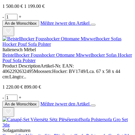
1 500.00 €
1 199.00 €
-
+
Méihre iwwer den Artikel
An de Wonschbox
Italienesch Mëbel
Beistellhocker Fousshocker Ottomane Miwwelhocker Sofas Hocker
Pouf Sofa Polster
Product DescriptionArtikel-Nr. EAN:
4062292632495Moossen:Hocker: BV1749/Lca. 67 x 58 x 44
cm:Längt:c..
1 220.00 €
899.00 €
-
+
Méihre iwwer den Artikel
An de Wonschbox
Sofagarnituren