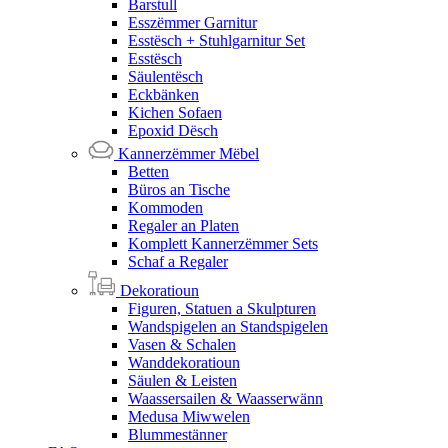
Barstull
Esszëmmer Garnitur
Esstësch + Stuhlgarnitur Set
Esstësch
Säulentësch
Eckbänken
Kichen Sofaen
Epoxid Dësch
Kannerzëmmer Mëbel
Betten
Büros an Tische
Kommoden
Regaler an Platen
Komplett Kannerzëmmer Sets
Schaf a Regaler
Dekoratioun
Figuren, Statuen a Skulpturen
Wandspigelen an Standspigelen
Vasen & Schalen
Wanddekoratioun
Säulen & Leisten
Waassersailen & Waasserwänn
Medusa Miwwelen
Blummestänner