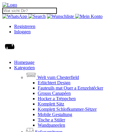
Registreren
Inloggen
Homepage
Kategorien
Welt vum Chesterfield
Erliichtert Design
Fauteuils mat Ouer a Eenzelstécker
Grouss Canapéen
Hocker a Trëppchen
Komplett Sätz
Komplett Schlofkummer-Sëtzer
Mobile Gestaltung
Tische a Stiiler
Wandpaneelen
Sofagarnituren