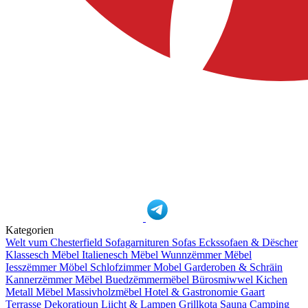
Kategorien
Welt vum Chesterfield
Sofagarnituren
Sofas
Eckssofaen & Dëscher
Klassesch Mëbel
Italienesch Mëbel
Wunnzëmmer Mëbel
Iesszëmmer Möbel
Schlofzimmer Mobel
Garderoben & Schräin
Kannerzëmmer Mëbel
Buedzëmmermëbel
Bürosmiwwel
Kichen
Metall Mëbel
Massivholzmëbel
Hotel & Gastronomie
Gaart
Terrasse
Dekoratioun
Liicht & Lampen
Grillkota Sauna Camping