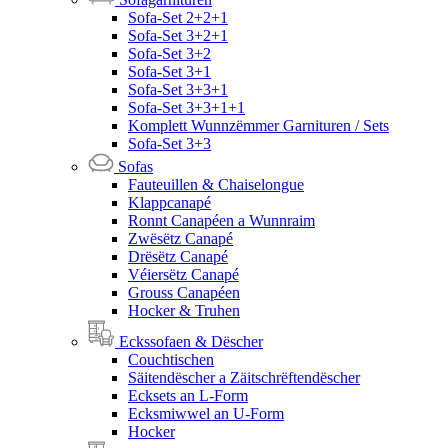
Sofa-Set 2+2+1
Sofa-Set 3+2+1
Sofa-Set 3+2
Sofa-Set 3+1
Sofa-Set 3+3+1
Sofa-Set 3+3+1+1
Komplett Wunnzëmmer Garnituren / Sets
Sofa-Set 3+3
Sofas
Fauteuillen & Chaiselongue
Klappcanapé
Ronnt Canapéen a Wunnraim
Zwësëtz Canapé
Drësëtz Canapé
Véiersëtz Canapé
Grouss Canapéen
Hocker & Truhen
Eckssofaen & Dëscher
Couchtischen
Säitendëscher a Zäitschrëftendëscher
Ecksets an L-Form
Ecksmiwwel an U-Form
Hocker