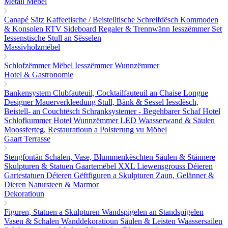
Metall Mëbel
Canapé Sätz
Kaffeetische / Beistelltische
Schreifdësch
Kommoden
& Konsolen
RTV Sideboard
Regaler & Trennwänn
Iesszëmmer Set
Iessenstische
Stull an Sësselen
Massivholzmëbel
Schlofzëmmer Mëbel
Iesszëmmer
Wunnzëmmer
Hotel & Gastronomie
Bankensystem
Clubfauteuil, Cocktailfauteuil an Chaise Longue
Designer Mauerverkleedung
Stull, Bänk & Sessel
Iessdësch,
Beistell- an Couchtësch
Schranksystemer - Begehbarer Schaf
Hotel
Schlofkummer
Hotel Wunnzëmmer
LED Waasserwand & Säulen
Moossferteg, Restauratioun a Polsterung vu Möbel
Gaart Terrasse
Stengfontän
Schalen, Vase, Blummenkëschten
Säulen & Stännere
Skulpturen & Statuen
Gaartemëbel
XXL Liewensgrouss Déieren
Gartestatuen Déieren
Gëftfiguren a Skulpturen
Zaun, Gelänner &
Dieren
Natursteen & Marmor
Dekoratioun
Figuren, Statuen a Skulpturen
Wandspigelen an Standspigelen
Vasen & Schalen
Wanddekoratioun
Säulen & Leisten
Waassersailen