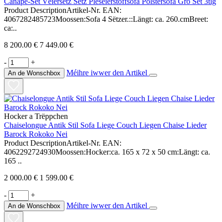
Canapé-Set Véiersëtz Sëtz Plëséierstoffsofa Polstersofa Gro Set 3tlg
Product DescriptionArtikel-Nr. EAN:
4067282485723Moossen:Sofa 4 Sëtzer.::Längt: ca. 260.cmBreet:
ca:..
8 200.00 €
7 449.00 €
-
+
Méihre iwwer den Artikel
An de Wonschbox
Hocker a Trëppchen
Chaiselongue Antik Stil Sofa Liege Couch Liegen Chaise Lieder
Barock Rokoko Nei
Product DescriptionArtikel-Nr. EAN:
4062292724930Moossen:Hocker:ca. 165 x 72 x 50 cm:Längt: ca.
165 ..
2 000.00 €
1 599.00 €
-
+
Méihre iwwer den Artikel
An de Wonschbox