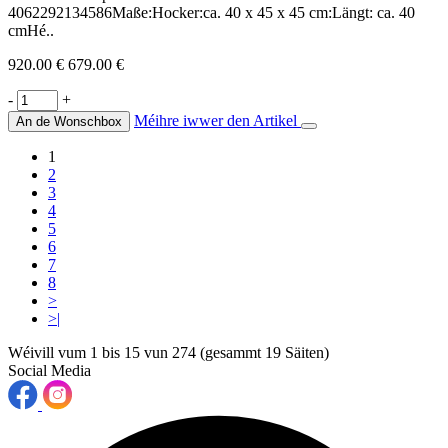
4062292134586Maße:Hocker:ca. 40 x 45 x 45 cm:Längt: ca. 40
cmHé..
920.00 €
679.00 €
-
+
Méihre iwwer den Artikel
An de Wonschbox
1
2
3
4
5
6
7
8
>
>|
Wéivill vum 1 bis 15 vun 274 (gesammt 19 Säiten)
Social Media