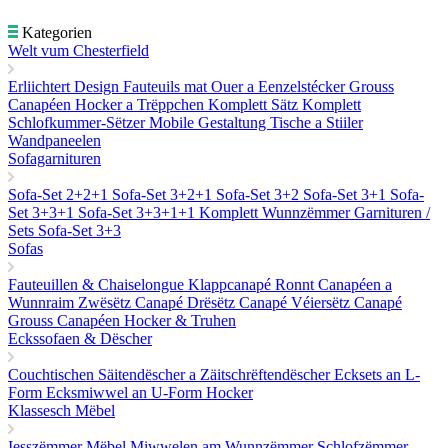
Kategorien
Welt vum Chesterfield
Erliichtert Design
Fauteuils mat Ouer a Eenzelstécker
Grouss
Canapéen
Hocker a Trëppchen
Komplett Sätz
Komplett
Schlofkummer-Sëtzer
Mobile Gestaltung
Tische a Stiiler
Wandpaneelen
Sofagarnituren
Sofa-Set 2+2+1
Sofa-Set 3+2+1
Sofa-Set 3+2
Sofa-Set 3+1
Sofa-
Set 3+3+1
Sofa-Set 3+3+1+1
Komplett Wunnzëmmer Garnituren /
Sets
Sofa-Set 3+3
Sofas
Fauteuillen & Chaiselongue
Klappcanapé
Ronnt Canapéen a
Wunnraim
Zwësëtz Canapé
Drësëtz Canapé
Véiersëtz Canapé
Grouss Canapéen
Hocker & Truhen
Eckssofaen & Dëscher
Couchtischen
Säitendëscher a Zäitschrëftendëscher
Ecksets an L-
Form
Ecksmiwwel an U-Form
Hocker
Klassesch Mëbel
Iesszëmmer Mëbel
Miwwelen am Wunnzëmmer
Schlofzëmmer