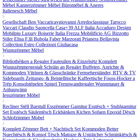
Mëbel
Kannerzëmmer Mëbel
Büromëbel & Aneres
Italienesch Mëbel
Gesellschaft Ben
Vaccaricavgiovanni
Arredoclassique
Tarocco
Vaccari
Claudio Saoncella
Casa+39
ALF Italia
Accadueo Design
Mobilpiu Luxury
Boiserie Italia
Frezza
Mobilificio AG
Bizzotto
Stiler Elisa
F.lli Bubola
Faber
Marzorati
Prianera
Bellavista
Collection
Estro Collezioni
Giuliacasa
Wunnzëmmer Mëbel
Bibliothéiken a Regaler
Fauteuilen & Einzelsëtz
Komplett
Wunnzëmmergestalt
Schräin an Regaler
Buffeten, Anrichte &
Kommoden
Vitrinen & Glasschränke
Fernseherständer, RTV & TV
Sideboards
Zeitungs- & Beistelltische
Kaffeetische
Fouss-Hocker a
Trëp
Konsolstëpelen
Spigel
Trennwandregaler
Wunnmauer &
Anbauwänn
Iesszëmmer Möbel
Recliner Stëll
Barstull
Esszëmmer Garnitur
Esstësch + Stuhlgarnitur
Set
Esstësch
Säulentësch
Eckbänken
Kichen Sofaen
Epoxid Dësch
Schlofzimmer Mobel
Komplett Zëmmer
Bett + Nachtisch Set
Kommoden
Better
Nuechtësch & Konsol Tësch
Matraze & Usträicher
Schminktësch &