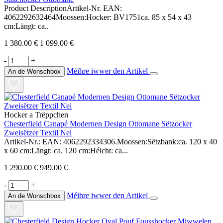
Product DescriptionArtikel-Nr. EAN:
4062292632464Moossen:Hocker: BV1751ca. 85 x 54 x 43
cm:Längt: ca..
1 380.00 €
1 099.00 €
-
+
Méihre iwwer den Artikel
An de Wonschbox
Hocker a Trëppchen
Chesterfield Canapé Modernen Design Ottomane Sëtzocker
Zweisëtzer Textil Nei
Artikel-Nr.: EAN: 4062292334306.Moossen:Sëtzbank:ca. 120 x 40
x 60 cm:Längt: ca. 120 cm:Héicht: ca...
1 290.00 €
949.00 €
-
+
Méihre iwwer den Artikel
An de Wonschbox