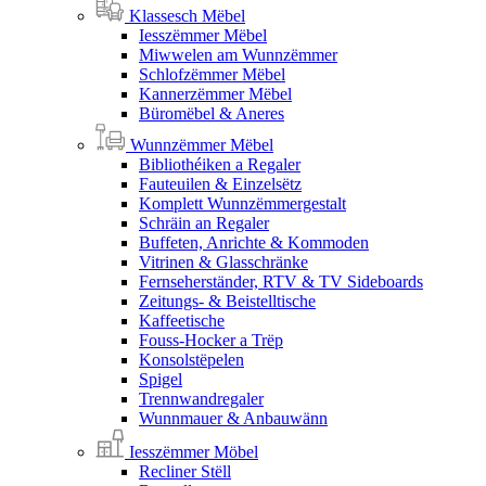
Klassesch Mëbel
Iesszëmmer Mëbel
Miwwelen am Wunnzëmmer
Schlofzëmmer Mëbel
Kannerzëmmer Mëbel
Büromëbel & Aneres
Wunnzëmmer Mëbel
Bibliothéiken a Regaler
Fauteuilen & Einzelsëtz
Komplett Wunnzëmmergestalt
Schräin an Regaler
Buffeten, Anrichte & Kommoden
Vitrinen & Glasschränke
Fernseherständer, RTV & TV Sideboards
Zeitungs- & Beistelltische
Kaffeetische
Fouss-Hocker a Trëp
Konsolstëpelen
Spigel
Trennwandregaler
Wunnmauer & Anbauwänn
Iesszëmmer Möbel
Recliner Stëll