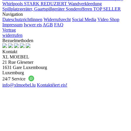
Whirlpools
STARK REDUZIERT
Wandverkleedung
Spillplatzgeräter, Gaartspillgeräter
Sonderofferen
TOP SELLER
Navigation
Dateschutzrichtlinnen
Widerrufsrecht
Social Media
Video Shop
Impressum
Iwwer eis
AGB
FAQ
Vertrag
widerrufen
Bezuelmethoden
Kontakt
XL MOEBEL
21 Rue Glesener
1631 Gare Luxembourg
Luxemburg
24/7 Service
info@xlmoebel.lu
Kontaktéiert eis!