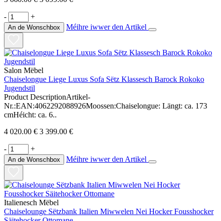
-
+
Méihre iwwer den Artikel
An de Wonschbox
Salon Mëbel
Chaiselongue Liege Luxus Sofa Sëtz Klassesch Barock Rokoko
Jugendstil
Product DescriptionArtikel-
Nr.:EAN:4062292088926Moossen:Chaiselongue: Längt: ca. 173
cmHéicht: ca. 6..
4 020.00 €
3 399.00 €
-
+
Méihre iwwer den Artikel
An de Wonschbox
Italienesch Mëbel
Chaiselounge Sëtzbank Italien Miwwelen Nei Hocker Fousshocker
Säitehocker Ottomane