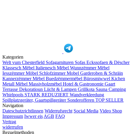
Kategorien
Welt vum Chesterfield
Sofagarnituren
Sofas
Eckssofaen & Dëscher
Klassesch Mëbel
Italienesch Mëbel
Wunnzëmmer Mëbel
Iesszëmmer Möbel
Schlofzimmer Mobel
Garderoben & Schräin
Kannerzëmmer Mëbel
Buedzëmmermëbel
Bürosmiwwel
Kichen
Metall Mëbel
Massivholzmëbel
Hotel & Gastronomie
Gaart
Terrasse
Dekoratioun
Liicht & Lampen
Grillkota Sauna Camping
Whirlpools
STARK REDUZIERT
Wandverkleedung
Spillplatzgeräter, Gaartspillgeräter
Sonderofferen
TOP SELLER
Navigation
Dateschutzrichtlinnen
Widerrufsrecht
Social Media
Video Shop
Impressum
Iwwer eis
AGB
FAQ
Vertrag
widerrufen
Bezuelmethoden