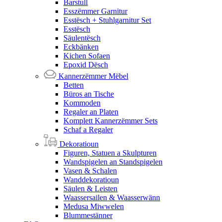
Barstull
Esszëmmer Garnitur
Esstësch + Stuhlgarnitur Set
Esstësch
Säulentësch
Eckbänken
Kichen Sofaen
Epoxid Dësch
Kannerzëmmer Mëbel
Betten
Büros an Tische
Kommoden
Regaler an Platen
Komplett Kannerzëmmer Sets
Schaf a Regaler
Dekoratioun
Figuren, Statuen a Skulpturen
Wandspigelen an Standspigelen
Vasen & Schalen
Wanddekoratioun
Säulen & Leisten
Waassersailen & Waasserwänn
Medusa Miwwelen
Blummestänner