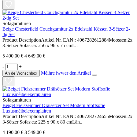
Sofagarnituren
Beige Chesterfield Couchgarnitur 2x Edelstahl Këssen 3-Sëtzer 2-
tlg Set
Product DescriptionArtikel Nr. EAN:: 4067282612884Moossen:2x
3-Sëtzer Sofas:ca: 256 x 96 x 75 cmL..
5 490.00 €
4 649.00 €
-
+
Méihre iwwer den Artikel
An de Wonschbox
Sofagarnituren
Beiget Fielszëmmer Dräisëtzer Set Modern Stoffsofie
Luxusméibelexemplairen
Product DescriptionArtikel Nr. EAN:: 4067282724655Moossen:2x
3-Sëtzer Sofas:ca: 225 x 90 x 80 cmLän..
4 190.00 €
3 549.00 €