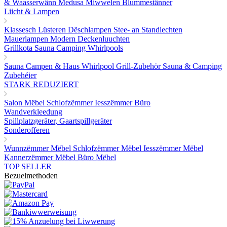
& Waasserwänn
Medusa Miwwelen
Blummestänner
Liicht & Lampen
Klassesch Lüsteren
Dëschlampen
Stee- an Standlechten
Mauerlampen
Modern Deckenluuchten
Grillkota Sauna Camping Whirlpools
Sauna
Campen & Haus
Whirlpool
Grill-Zubehör
Sauna & Camping
Zubehéier
STARK REDUZIERT
Salon Mëbel
Schlofzëmmer
Iesszëmmer
Büro
Wandverkleedung
Spillplatzgeräter, Gaartspillgeräter
Sonderofferen
Wunnzëmmer Mëbel
Schlofzëmmer Mëbel
Iesszëmmer Mëbel
Kannerzëmmer Mëbel
Büro Mëbel
TOP SELLER
Bezuelmethoden