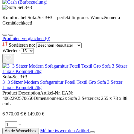
Komfortabel Sofa-Set 3+3 – perfekt fir grouss Wunnzëmmer a
Gemittlechkeet!
Produiten vergläichen (0)
Sortéieren no:
Wäerfen:
Sofa-Set 3+3
3+3 Sëtzer Modern Sofagarnitur Fotell Textil Gro Sofa 3 Sëtzer
Luxus Komplett 2tlg
Product DescriptionArtikel-Nr. EAN:
4062292570650Dimensiounen:2x Sofa 3 Sëtzer:ca: 255 x 78 x 88
cmL..
6 770.00 €
6 149.00 €
-
+
Méihre iwwer den Artikel
An de Wonschbox