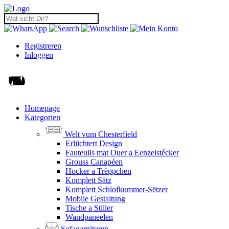
Registreren
Inloggen
Homepage
Kategorien
Welt vum Chesterfield
Erliichtert Design
Fauteuils mat Ouer a Eenzelstécker
Grouss Canapéen
Hocker a Trëppchen
Komplett Sätz
Komplett Schlofkummer-Sëtzer
Mobile Gestaltung
Tische a Stiiler
Wandpaneelen
Sofagarnituren