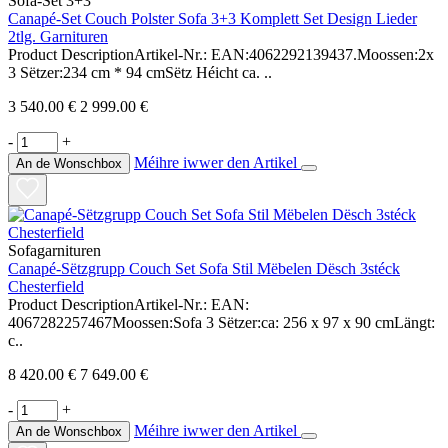
Sofa-Set 3+3
Canapé-Set Couch Polster Sofa 3+3 Komplett Set Design Lieder
2tlg. Garnituren
Product DescriptionArtikel-Nr.: EAN:4062292139437.Moossen:2x
3 Sëtzer:234 cm * 94 cmSëtz Héicht ca. ..
3 540.00 €
2 999.00 €
-
+
Méihre iwwer den Artikel
An de Wonschbox
Sofagarnituren
Canapé-Sëtzgrupp Couch Set Sofa Stil Mëbelen Dësch 3stéck
Chesterfield
Product DescriptionArtikel-Nr.: EAN:
4067282257467Moossen:Sofa 3 Sëtzer:ca: 256 x 97 x 90 cmLängt:
c..
8 420.00 €
7 649.00 €
-
+
Méihre iwwer den Artikel
An de Wonschbox