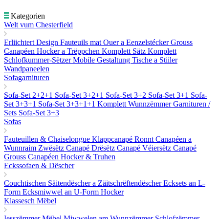
Kategorien
Welt vum Chesterfield
Erliichtert Design
Fauteuils mat Ouer a Eenzelstécker
Grouss
Canapéen
Hocker a Trëppchen
Komplett Sätz
Komplett
Schlofkummer-Sëtzer
Mobile Gestaltung
Tische a Stiiler
Wandpaneelen
Sofagarnituren
Sofa-Set 2+2+1
Sofa-Set 3+2+1
Sofa-Set 3+2
Sofa-Set 3+1
Sofa-
Set 3+3+1
Sofa-Set 3+3+1+1
Komplett Wunnzëmmer Garnituren /
Sets
Sofa-Set 3+3
Sofas
Fauteuillen & Chaiselongue
Klappcanapé
Ronnt Canapéen a
Wunnraim
Zwësëtz Canapé
Drësëtz Canapé
Véiersëtz Canapé
Grouss Canapéen
Hocker & Truhen
Eckssofaen & Dëscher
Couchtischen
Säitendëscher a Zäitschrëftendëscher
Ecksets an L-
Form
Ecksmiwwel an U-Form
Hocker
Klassesch Mëbel
Iesszëmmer Mëbel
Miwwelen am Wunnzëmmer
Schlofzëmmer