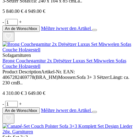
3-Sëtzer Sofas:ca: 240 x 104 x 85 cmLä..
5 840.00 €
4 949.00 €
-
+
Méihre iwwer den Artikel
An de Wonschbox
Sofagarnituren
Brong Couchegarnitur 2x Drësëtzer Luxus Set Miwwelen Sofas
Couche Holzgestell
Product DescriptionArtikel-Nr. EAN:
4067282469778(BRA_HM)Moossen:Sofa 3+ 3 Sëtzer:Längt: ca.
230 cmB..
4 310.00 €
3 649.00 €
-
+
Méihre iwwer den Artikel
An de Wonschbox