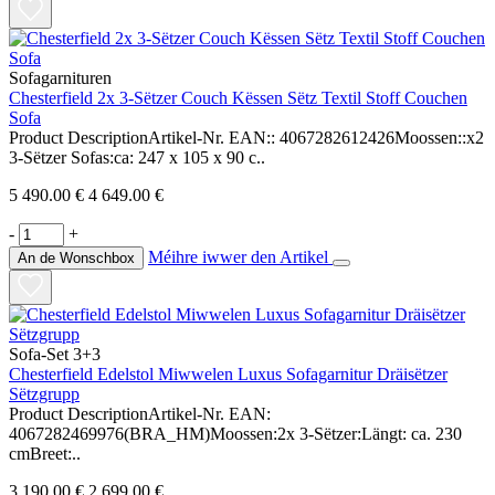
Sofagarnituren
Chesterfield 2x 3-Sëtzer Couch Këssen Sëtz Textil Stoff Couchen
Sofa
Product DescriptionArtikel-Nr. EAN:: 4067282612426Moossen::x2
3-Sëtzer Sofas:ca: 247 x 105 x 90 c..
5 490.00 €
4 649.00 €
-
+
Méihre iwwer den Artikel
An de Wonschbox
Sofa-Set 3+3
Chesterfield Edelstol Miwwelen Luxus Sofagarnitur Dräisëtzer
Sëtzgrupp
Product DescriptionArtikel-Nr. EAN:
4067282469976(BRA_HM)Moossen:2x 3-Sëtzer:Längt: ca. 230
cmBreet:..
3 190.00 €
2 699.00 €