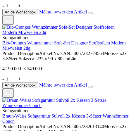
-
+
Méihre iwwer den Artikel
An de Wonschbox
Sofagarnituren
Blo-Oranges Wunnzëmmer Sofa-Set Designer Stoffsofaen Modern
Miwwelen 2tlg
Product DescriptionArtikel Nr. EAN:: 4067282724563Moossen:2x
3-Sëtzer Sofas:ca: 235 x 90 x 80 cmLän..
4 190.00 €
3 549.00 €
-
+
Méihre iwwer den Artikel
An de Wonschbox
Sofagarnituren
Braun-Wäiss Sofagarnitur Stilvoll 2x Këssen 3-Sëtzer Wunnzëmmer
Couch
Product DescriptionArtikel Nr. EAN:: 4067282613140Moossen:2x