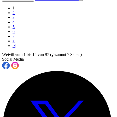
1
2
3
4
5
6
7
>
>|
Wéivill vum 1 bis 15 vun 97 (gesammt 7 Säiten)
Social Media