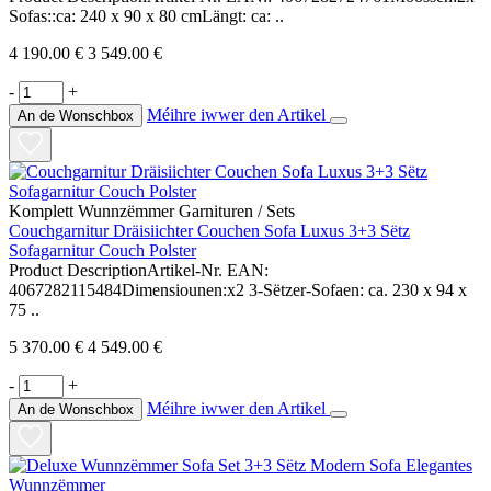
Sofas::ca: 240 x 90 x 80 cmLängt: ca: ..
4 190.00 €
3 549.00 €
-
+
Méihre iwwer den Artikel
An de Wonschbox
Komplett Wunnzëmmer Garnituren / Sets
Couchgarnitur Dräisiichter Couchen Sofa Luxus 3+3 Sëtz
Sofagarnitur Couch Polster
Product DescriptionArtikel-Nr. EAN:
4067282115484Dimensiounen:x2 3-Sëtzer-Sofaen: ca. 230 x 94 x
75 ..
5 370.00 €
4 549.00 €
-
+
Méihre iwwer den Artikel
An de Wonschbox