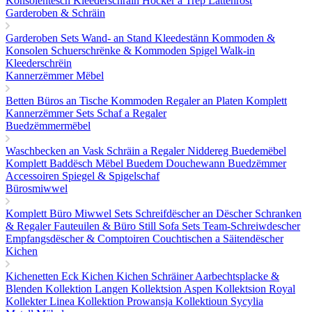
Konsolentësch
Kleederschräin
Hocker a Trëp
Lattenrost
Garderoben & Schräin
Garderoben Sets
Wand- an Stand Kleedestänn
Kommoden &
Konsolen
Schuerschrënke & Kommoden
Spigel
Walk-in
Kleederschrëin
Kannerzëmmer Mëbel
Betten
Büros an Tische
Kommoden
Regaler an Platen
Komplett
Kannerzëmmer Sets
Schaf a Regaler
Buedzëmmermëbel
Waschbecken an Vask
Schräin a Regaler
Niddereg Buedemëbel
Komplett Baddësch Mëbel
Buedem
Douchewann
Buedzëmmer
Accessoiren
Spiegel & Spigelschaf
Bürosmiwwel
Komplett Büro Miwwel Sets
Schreifdëscher an Dëscher
Schranken
& Regaler
Fauteuilen & Büro Still
Sofa Sets
Team-Schreiwdescher
Empfangsdëscher & Comptoiren
Couchtischen a Säitendëscher
Kichen
Kichenetten
Eck Kichen
Kichen Schräiner
Aarbechtsplacke &
Blenden
Kollektion Langen
Kollektsion Aspen
Kollektsion Royal
Kollekter Linea
Kollektion Prowansja
Kollektioun Sycylia