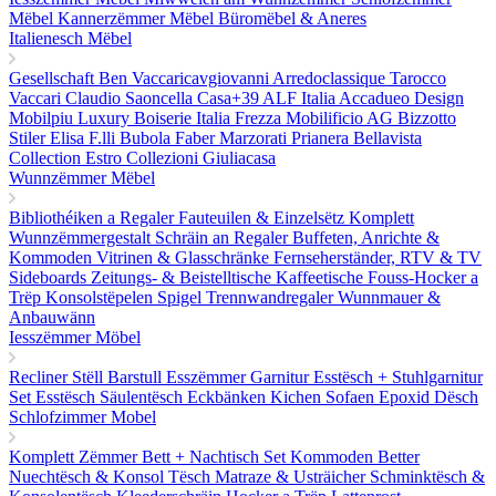
Mëbel
Kannerzëmmer Mëbel
Büromëbel & Aneres
Italienesch Mëbel
Gesellschaft Ben
Vaccaricavgiovanni
Arredoclassique
Tarocco
Vaccari
Claudio Saoncella
Casa+39
ALF Italia
Accadueo Design
Mobilpiu Luxury
Boiserie Italia
Frezza
Mobilificio AG
Bizzotto
Stiler Elisa
F.lli Bubola
Faber
Marzorati
Prianera
Bellavista
Collection
Estro Collezioni
Giuliacasa
Wunnzëmmer Mëbel
Bibliothéiken a Regaler
Fauteuilen & Einzelsëtz
Komplett
Wunnzëmmergestalt
Schräin an Regaler
Buffeten, Anrichte &
Kommoden
Vitrinen & Glasschränke
Fernseherständer, RTV & TV
Sideboards
Zeitungs- & Beistelltische
Kaffeetische
Fouss-Hocker a
Trëp
Konsolstëpelen
Spigel
Trennwandregaler
Wunnmauer &
Anbauwänn
Iesszëmmer Möbel
Recliner Stëll
Barstull
Esszëmmer Garnitur
Esstësch + Stuhlgarnitur
Set
Esstësch
Säulentësch
Eckbänken
Kichen Sofaen
Epoxid Dësch
Schlofzimmer Mobel
Komplett Zëmmer
Bett + Nachtisch Set
Kommoden
Better
Nuechtësch & Konsol Tësch
Matraze & Usträicher
Schminktësch &