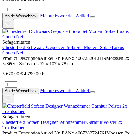
-
+
Méihre iwwer den Artikel
An de Wonschbox
Sofagarnituren
Chesterfield Schwaarz Gepolstert Sofa Set Modern Sofae Luxus
Couch Nei
Product DescriptionArtikel Nr. EAN:: 4067282613119Moossen:2x
3-Sëtzer Sofas:ca: 252 x 107 x 78 cm..
5 670.00 €
4 799.00 €
-
+
Méihre iwwer den Artikel
An de Wonschbox
Sofagarnituren
Chesterfield Sofaen Designer Wunnzëmmer Garnitur Polster 2x
Textilsofaen
Product DescriptionArtikel Nr. EAN:: 4067282724761Moossen:2x