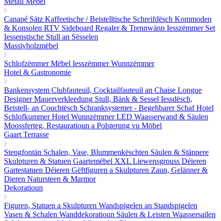
Metall Mëbel
Canapé Sätz
Kaffeetische / Beistelltische
Schreifdësch
Kommoden
& Konsolen
RTV Sideboard
Regaler & Trennwänn
Iesszëmmer Set
Iessenstische
Stull an Sësselen
Massivholzmëbel
Schlofzëmmer Mëbel
Iesszëmmer
Wunnzëmmer
Hotel & Gastronomie
Bankensystem
Clubfauteuil, Cocktailfauteuil an Chaise Longue
Designer Mauerverkleedung
Stull, Bänk & Sessel
Iessdësch,
Beistell- an Couchtësch
Schranksystemer - Begehbarer Schaf
Hotel
Schlofkummer
Hotel Wunnzëmmer
LED Waasserwand & Säulen
Moossferteg, Restauratioun a Polsterung vu Möbel
Gaart Terrasse
Stengfontän
Schalen, Vase, Blummenkëschten
Säulen & Stännere
Skulpturen & Statuen
Gaartemëbel
XXL Liewensgrouss Déieren
Gartestatuen Déieren
Gëftfiguren a Skulpturen
Zaun, Gelänner &
Dieren
Natursteen & Marmor
Dekoratioun
Figuren, Statuen a Skulpturen
Wandspigelen an Standspigelen
Vasen & Schalen
Wanddekoratioun
Säulen & Leisten
Waassersailen