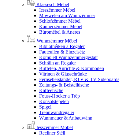
Klassesch Mëbel
Iesszëmmer Mëbel
Miwwelen am Wunnzëmmer
Schlofzëmmer Mëbel
Kannerzëmmer Mëbel
Büromëbel & Aneres
Wunnzëmmer Mëbel
Bibliothéiken a Regaler
Fauteuilen & Einzelsëtz
Komplett Wunnzëmmergestalt
Schräin an Regaler
Buffeten, Anrichte & Kommoden
Vitrinen & Glasschränke
Fernseherständer, RTV & TV Sideboards
Zeitungs- & Beistelltische
Kaffeetische
Fouss-Hocker a Trëp
Konsolstëpelen
Spigel
Trennwandregaler
Wunnmauer & Anbauwänn
Iesszëmmer Möbel
Recliner Stëll