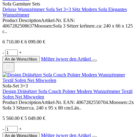
Sofa Garniture Sets
Deluxe Wunnzëmmer Sofa Set 3+3 Sëtz Modern Sofa Elegantes
Wunnzëmmer
Product DescriptionArtikel-Nr. EAN:
4067282508637Moossen:Sofa 3 Sëtzer kréinen:.ca: 240 x 66 x 125
c..
6 710.00 €
6 099.00 €
-
+
Méihre iwwer den Artikel
An de Wonschbox
Sofa-Set 3+3
Design Dräisëtzer Sofa Couch Polster Modern Wunnzëmmer Textil
Sofen Nei Miwwelen
Product DescriptionArtikel-Nr. EAN: 4067282550704.Moossen::2x
Sofa 3 Sëtzer:ca. 240 x 95 x 80 cm:Län..
5 560.00 €
5 049.00 €
-
+
Méihre iwwer den Artikel
An de Wonschbox