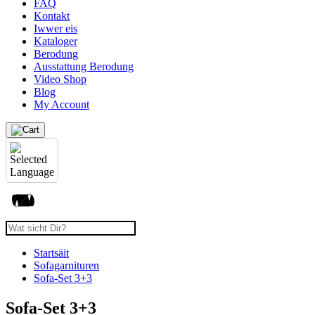
FAQ
Kontakt
Iwwer eis
Kataloger
Berodung
Ausstattung Berodung
Video Shop
Blog
My Account
Startsäit
Sofagarnituren
Sofa-Set 3+3
Sofa-Set 3+3