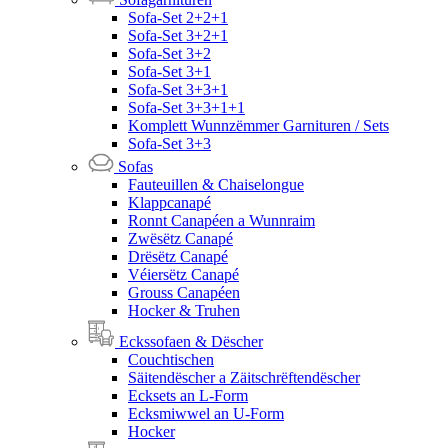
Sofa-Set 2+2+1
Sofa-Set 3+2+1
Sofa-Set 3+2
Sofa-Set 3+1
Sofa-Set 3+3+1
Sofa-Set 3+3+1+1
Komplett Wunnzëmmer Garnituren / Sets
Sofa-Set 3+3
Sofas
Fauteuillen & Chaiselongue
Klappcanapé
Ronnt Canapéen a Wunnraim
Zwësëtz Canapé
Drësëtz Canapé
Véiersëtz Canapé
Grouss Canapéen
Hocker & Truhen
Eckssofaen & Dëscher
Couchtischen
Säitendëscher a Zäitschrëftendëscher
Ecksets an L-Form
Ecksmiwwel an U-Form
Hocker