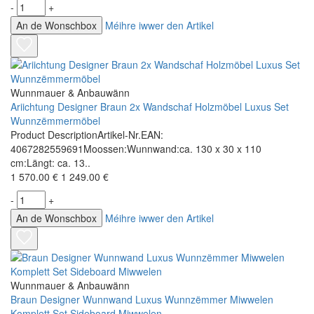
-
+
An de Wonschbox
Méihre iwwer den Artikel
Wunnmauer & Anbauwänn
Ariichtung Designer Braun 2x Wandschaf Holzmöbel Luxus Set
Wunnzëmmermöbel
Product DescriptionArtikel-Nr.EAN:
4067282559691Moossen:Wunnwand:ca. 130 x 30 x 110
cm:Längt: ca. 13..
1 570.00 €
1 249.00 €
-
+
An de Wonschbox
Méihre iwwer den Artikel
Wunnmauer & Anbauwänn
Braun Designer Wunnwand Luxus Wunnzëmmer Miwwelen
Komplett Set Sideboard Miwwelen