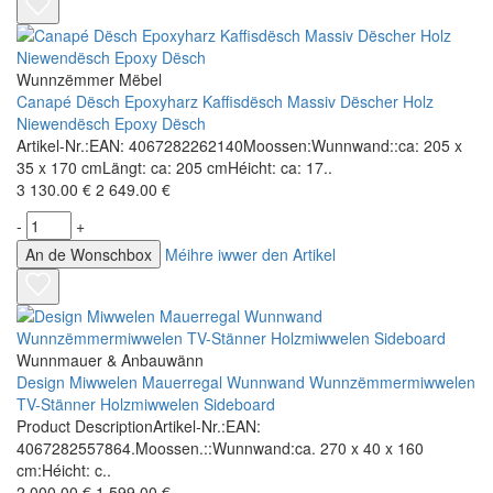
Wunnzëmmer Mëbel
Canapé Dësch Epoxyharz Kaffisdësch Massiv Dëscher Holz
Niewendësch Epoxy Dësch
Artikel-Nr.:EAN: 4067282262140Moossen:Wunnwand::ca: 205 x
35 x 170 cmLängt: ca: 205 cmHéicht: ca: 17..
3 130.00 €
2 649.00 €
-
+
An de Wonschbox
Méihre iwwer den Artikel
Wunnmauer & Anbauwänn
Design Miwwelen Mauerregal Wunnwand Wunnzëmmermiwwelen
TV-Stänner Holzmiwwelen Sideboard
Product DescriptionArtikel-Nr.:EAN:
4067282557864.Moossen.::Wunnwand:ca. 270 x 40 x 160
cm:Héicht: c..
2 000.00 €
1 599.00 €