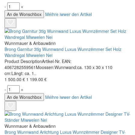
-
+
An de Wonschbox
Méihre iwwer den Artikel
Wunnmauer & Anbauwänn
Brong Garnitur 3tlg Wunnwand Luxus Wunnzëmmer Set Holz
Wandregal Miwwelen Nei
Product DescriptionArtikel-Nr. EAN:
4067282559561Moossen:Wunnwand:ca. 130 x 30 x 110
cm:Längt: ca. 1..
1 500.00 €
1 199.00 €
-
+
An de Wonschbox
Méihre iwwer den Artikel
Wunnmauer & Anbauwänn
Brong Wunnwand Ariichtung Luxus Wunnzëmmer Designer TV-