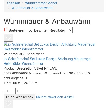
Startsäit
Wunnzëmmer Mëbel
Wunnmauer & Anbauwänn
Wunnmauer & Anbauwänn
Sortéieren no:
Wunnmauer & Anbauwänn
2x Schieferschaf Set Luxus Design Ariichtung Mauerregal
Holzmëbler Wunnzëmmer
Product DescriptionArtikel-Nr. EAN:
4067282559608Moossen:Wunnwand:ca. 130 x 30 x 110
cm:Längt: ca. 1..
1 570.00 €
1 249.00 €
-
+
An de Wonschbox
Méihre iwwer den Artikel