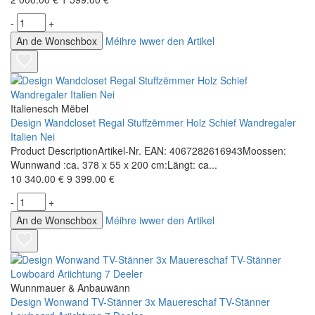
-
+
An de Wonschbox
Méihre iwwer den Artikel
Italienesch Mëbel
Design Wandcloset Regal Stuffzëmmer Holz Schief Wandregaler
Italien Nei
Product DescriptionArtikel-Nr. EAN: 4067282616943Moossen:
Wunnwand :ca. 378 x 55 x 200 cm:Längt: ca...
10 340.00 €
9 399.00 €
-
+
An de Wonschbox
Méihre iwwer den Artikel
Wunnmauer & Anbauwänn
Design Wonwand TV-Stänner 3x Mauereschaf TV-Stänner