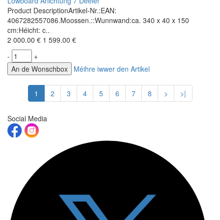
Lowboard Ariichtung 7 Deeler
Product DescriptionArtikel-Nr.:EAN:
4067282557086.Moossen.::Wunnwand:ca. 340 x 40 x 150
cm:Héicht: c..
2 000.00 €
1 599.00 €
-
+
An de Wonschbox
Méihre iwwer den Artikel
1
2
3
4
5
6
7
8
>
>|
Social Media