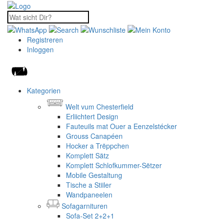
Registreren
Inloggen
Kategorien
Welt vum Chesterfield
Erliichtert Design
Fauteuils mat Ouer a Eenzelstécker
Grouss Canapéen
Hocker a Trëppchen
Komplett Sätz
Komplett Schlofkummer-Sëtzer
Mobile Gestaltung
Tische a Stiiler
Wandpaneelen
Sofagarnituren
Sofa-Set 2+2+1