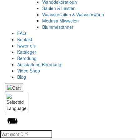
Wanddekoratioun
Säulen & Leisten
Waassersailen & Waasserwänn
Medusa Miwwelen
Blummestänner
FAQ
Kontakt
Iwwer eis
Kataloger
Berodung
Ausstattung Berodung
Video Shop
Blog