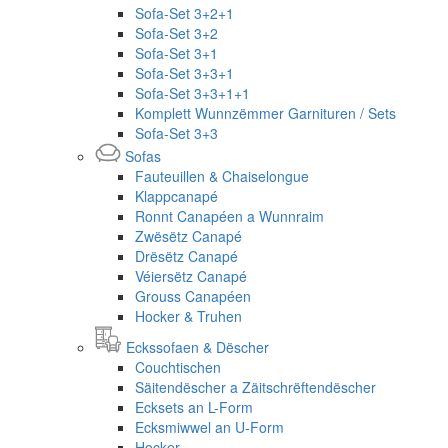
Sofa-Set 3+2+1
Sofa-Set 3+2
Sofa-Set 3+1
Sofa-Set 3+3+1
Sofa-Set 3+3+1+1
Komplett Wunnzëmmer Garnituren / Sets
Sofa-Set 3+3
Sofas
Fauteuillen & Chaiselongue
Klappcanapé
Ronnt Canapéen a Wunnraim
Zwësëtz Canapé
Drësëtz Canapé
Véiersëtz Canapé
Grouss Canapéen
Hocker & Truhen
Eckssofaen & Dëscher
Couchtischen
Säitendëscher a Zäitschrëftendëscher
Ecksets an L-Form
Ecksmiwwel an U-Form
Hocker