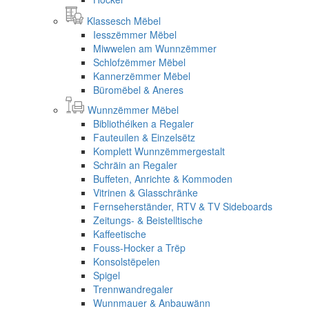
Klassesch Mëbel
Iesszëmmer Mëbel
Miwwelen am Wunnzëmmer
Schlofzëmmer Mëbel
Kannerzëmmer Mëbel
Büromëbel & Aneres
Wunnzëmmer Mëbel
Bibliothéiken a Regaler
Fauteuilen & Einzelsëtz
Komplett Wunnzëmmergestalt
Schräin an Regaler
Buffeten, Anrichte & Kommoden
Vitrinen & Glasschränke
Fernseherständer, RTV & TV Sideboards
Zeitungs- & Beistelltische
Kaffeetische
Fouss-Hocker a Trëp
Konsolstëpelen
Spigel
Trennwandregaler
Wunnmauer & Anbauwänn