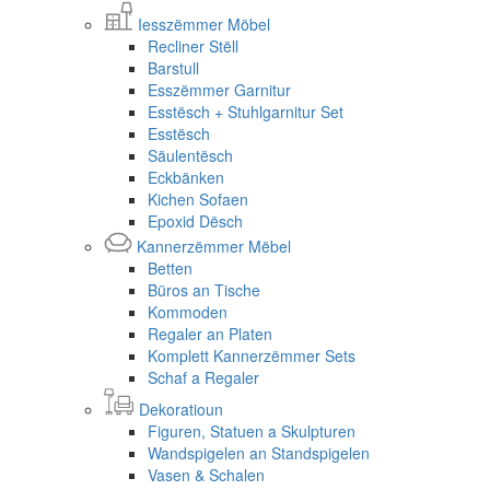
Iesszëmmer Möbel
Recliner Stëll
Barstull
Esszëmmer Garnitur
Esstësch + Stuhlgarnitur Set
Esstësch
Säulentësch
Eckbänken
Kichen Sofaen
Epoxid Dësch
Kannerzëmmer Mëbel
Betten
Büros an Tische
Kommoden
Regaler an Platen
Komplett Kannerzëmmer Sets
Schaf a Regaler
Dekoratioun
Figuren, Statuen a Skulpturen
Wandspigelen an Standspigelen
Vasen & Schalen