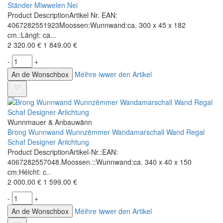
Ständer Miwwelen Nei
Product DescriptionArtikel Nr. EAN:
4067282551923Moossen:Wunnwand:ca. 300 x 45 x 182
cm.:Längt: ca...
2 320.00 €
1 849.00 €
-
+
An de Wonschbox
Méihre iwwer den Artikel
Wunnmauer & Anbauwänn
Brong Wunnwand Wunnzëmmer Wandamarschall Wand Regal
Schaf Designer Ariichtung
Product DescriptionArtikel-Nr.:EAN:
4067282557048.Moossen.::Wunnwand:ca. 340 x 40 x 150
cm:Héicht: c..
2 000.00 €
1 599.00 €
-
+
An de Wonschbox
Méihre iwwer den Artikel