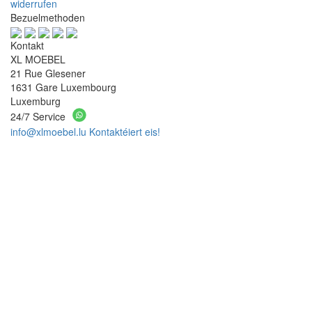
widerrufen
Bezuelmethoden
Kontakt
XL MOEBEL
21 Rue Glesener
1631 Gare Luxembourg
Luxemburg
24/7 Service
info@xlmoebel.lu
Kontaktéiert eis!