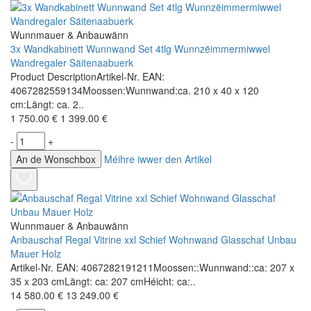
Wunnmauer & Anbauwänn
3x Wandkabinett Wunnwand Set 4tlg Wunnzëimmermiwwel
Wandregaler Säitenaabuerk
Product DescriptionArtikel-Nr. EAN:
4067282559134Moossen:Wunnwand:ca. 210 x 40 x 120
cm:Längt: ca. 2..
1 750.00 €
1 399.00 €
-
+
An de Wonschbox
Méihre iwwer den Artikel
Wunnmauer & Anbauwänn
Anbauschaf Regal Vitrine xxl Schief Wohnwand Glasschaf Unbau
Mauer Holz
Artikel-Nr. EAN: 4067282191211Moossen::Wunnwand::ca: 207 x
35 x 203 cmLängt: ca: 207 cmHéicht: ca:..
14 580.00 €
13 249.00 €