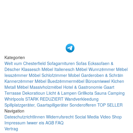
Kategorien
Welt vum Chesterfield
Sofagarnituren
Sofas
Eckssofaen &
Dëscher
Klassesch Mëbel
Italienesch Mëbel
Wunnzëmmer Mëbel
Iesszëmmer Möbel
Schlofzimmer Mobel
Garderoben & Schräin
Kannerzëmmer Mëbel
Buedzëmmermëbel
Bürosmiwwel
Kichen
Metall Mëbel
Massivholzmëbel
Hotel & Gastronomie
Gaart
Terrasse
Dekoratioun
Liicht & Lampen
Grillkota Sauna Camping
Whirlpools
STARK REDUZIERT
Wandverkleedung
Spillplatzgeräter, Gaartspillgeräter
Sonderofferen
TOP SELLER
Navigation
Dateschutzrichtlinnen
Widerrufsrecht
Social Media
Video Shop
Impressum
Iwwer eis
AGB
FAQ
Vertrag