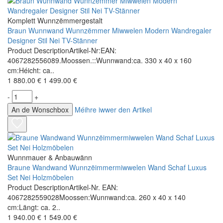
Komplett Wunnzëmmergestalt
Braun Wunnwand Wunnzëmmer Miwwelen Modern Wandregaler
Designer Stil Nei TV-Stänner
Product DescriptionArtikel-Nr:EAN:
4067282556089.Moossen.::Wunnwand:ca. 330 x 40 x 160
cm:Héicht: ca..
1 880.00 €
1 499.00 €
-
+
An de Wonschbox
Méihre iwwer den Artikel
Wunnmauer & Anbauwänn
Braune Wandwand Wunnzëimmermiwwelen Wand Schaf Luxus
Set Nei Holzmöbelen
Product DescriptionArtikel-Nr. EAN:
4067282559028Moossen:Wunnwand:ca. 260 x 40 x 140
cm:Längt: ca. 2..
1 940.00 €
1 549.00 €