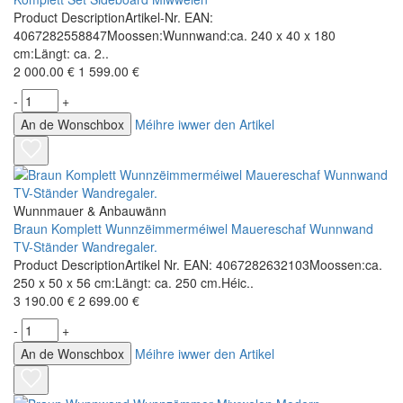
Product DescriptionArtikel-Nr. EAN:
4067282558847Moossen:Wunnwand:ca. 240 x 40 x 180
cm:Längt: ca. 2..
2 000.00 €
1 599.00 €
-
+
An de Wonschbox
Méihre iwwer den Artikel
Wunnmauer & Anbauwänn
Braun Komplett Wunnzëimmerméiwel Mauereschaf Wunnwand
TV-Ständer Wandregaler.
Product DescriptionArtikel Nr. EAN: 4067282632103Moossen:ca.
250 x 50 x 56 cm:Längt: ca. 250 cm.Héic..
3 190.00 €
2 699.00 €
-
+
An de Wonschbox
Méihre iwwer den Artikel