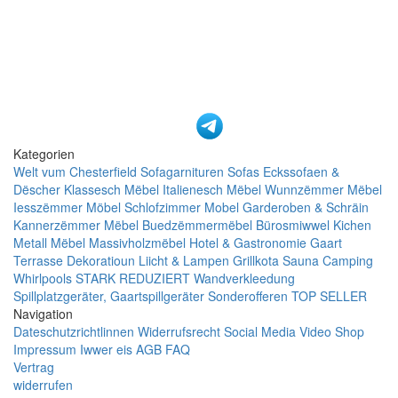
Kategorien
Welt vum Chesterfield
Sofagarnituren
Sofas
Eckssofaen &
Dëscher
Klassesch Mëbel
Italienesch Mëbel
Wunnzëmmer Mëbel
Iesszëmmer Möbel
Schlofzimmer Mobel
Garderoben & Schräin
Kannerzëmmer Mëbel
Buedzëmmermëbel
Bürosmiwwel
Kichen
Metall Mëbel
Massivholzmëbel
Hotel & Gastronomie
Gaart
Terrasse
Dekoratioun
Liicht & Lampen
Grillkota Sauna Camping
Whirlpools
STARK REDUZIERT
Wandverkleedung
Spillplatzgeräter, Gaartspillgeräter
Sonderofferen
TOP SELLER
Navigation
Dateschutzrichtlinnen
Widerrufsrecht
Social Media
Video Shop
Impressum
Iwwer eis
AGB
FAQ
Vertrag
widerrufen