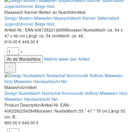
Klassesch Kanner Betten an Nuechtëmëbel
Design Modern Miwwelen Nopeschdësch Kanner Säitentabell
Jugendzëmmer Beige Holz
Artikel-Nr.: EAN:4067282212695Moossen:Nuetsdësch::ca. 54 x
47 x 46 cm:Längt: ca. 54 cmHéicht: ca. 46..
610.00 €
449.00 €
-
+
An de Wonschbox
Méihre iwwer den Artikel
Massivholzmëbel
Design Nuetsdësch Nuetschaf Kommoudë Vollholz Miwwelen Holz
Miwwelen Handaarbecht Nei
Product DescriptionArtikel-Nr. EAN:
4062292254284Moossen::Nuetsdësch::55 * 47 * 78 cm.Längt 55
cm.:B..
880.00 €
649.00 €