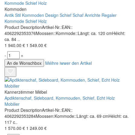
Kommoden
Antik Stil Kommoden Design Schief Schaf Anrichte Regaler
Kommode Schief Holz
Product DescriptionArtikel-Nr.:EAN::
4062292353376Moossen::Kommode::Längt: ca. 120 cmHéicht:
ca. 84 ..
1 940.00 €
1 549.00 €
-
+
An de Wonschbox
Méihre iwwer den Artikel
Kannerzëmmer Mëbel
Apdiktenschaf, Sideboard, Kommouden, Schief, Echt Holz
Mobilier
Product DescriptionArtikel-Nr.:EAN::
4062292353284Moossen:Kommode::Längt: ca. 69 cmHéicht: ca.
117 c..
1 570.00 €
1 249.00 €