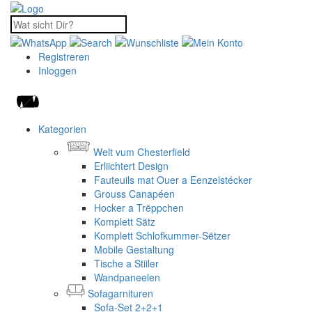
Registreren
Inloggen
Kategorien
Welt vum Chesterfield
Erliichtert Design
Fauteuils mat Ouer a Eenzelstécker
Grouss Canapéen
Hocker a Trëppchen
Komplett Sätz
Komplett Schlofkummer-Sëtzer
Mobile Gestaltung
Tische a Stiiler
Wandpaneelen
Sofagarnituren
Sofa-Set 2+2+1