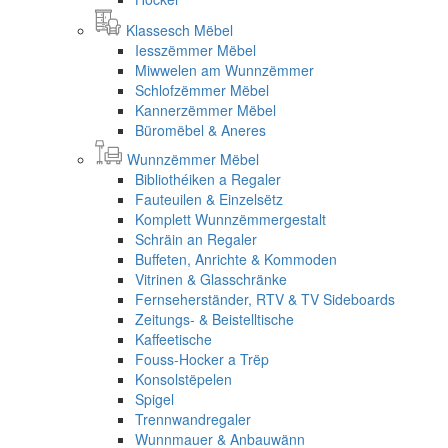
Klassesch Mëbel
Iesszëmmer Mëbel
Miwwelen am Wunnzëmmer
Schlofzëmmer Mëbel
Kannerzëmmer Mëbel
Büromëbel & Aneres
Wunnzëmmer Mëbel
Bibliothéiken a Regaler
Fauteuilen & Einzelsëtz
Komplett Wunnzëmmergestalt
Schräin an Regaler
Buffeten, Anrichte & Kommoden
Vitrinen & Glasschränke
Fernseherständer, RTV & TV Sideboards
Zeitungs- & Beistelltische
Kaffeetische
Fouss-Hocker a Trëp
Konsolstëpelen
Spigel
Trennwandregaler
Wunnmauer & Anbauwänn