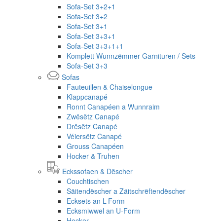
Sofa-Set 3+2+1
Sofa-Set 3+2
Sofa-Set 3+1
Sofa-Set 3+3+1
Sofa-Set 3+3+1+1
Komplett Wunnzëmmer Garnituren / Sets
Sofa-Set 3+3
Sofas
Fauteuillen & Chaiselongue
Klappcanapé
Ronnt Canapéen a Wunnraim
Zwësëtz Canapé
Drësëtz Canapé
Véiersëtz Canapé
Grouss Canapéen
Hocker & Truhen
Eckssofaen & Dëscher
Couchtischen
Säitendëscher a Zäitschrëftendëscher
Ecksets an L-Form
Ecksmiwwel an U-Form
Hocker