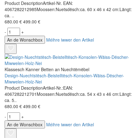
Product DescriptionArtikel-Nr. EAN:
4067282212985Moossen:Nuetsdësch:ca. 60 x 46 x 42 cm:Längt:
ca. ..
680.00 €
499.00 €
-
+
An de Wonschbox
Méihre iwwer den Artikel
Klassesch Kanner Betten an Nuechtëmëbel
Design-Nuechtstësch-Beistelltësch-Konsolen-Wäiss-Dëscher-
Miwwelen-Holz-Nei
Product DescriptionArtikel-Nr.:EAN:
4067282212701Moossen:Nuetsdësch:ca. 54 x 43 x 46 cm:Längt:
ca. 5..
680.00 €
499.00 €
-
+
An de Wonschbox
Méihre iwwer den Artikel