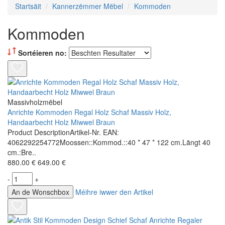
Startsäit
Kannerzëmmer Mëbel
Kommoden
Kommoden
Sortéieren no:
Massivholzmëbel
Anrichte Kommoden Regal Holz Schaf Massiv Holz,
Handaarbecht Holz Miwwel Braun
Product DescriptionArtikel-Nr. EAN:
4062292254772Moossen::Kommod.::40 * 47 * 122 cm.Längt 40
cm.:Bre..
880.00 €
649.00 €
-
+
An de Wonschbox
Méihre iwwer den Artikel