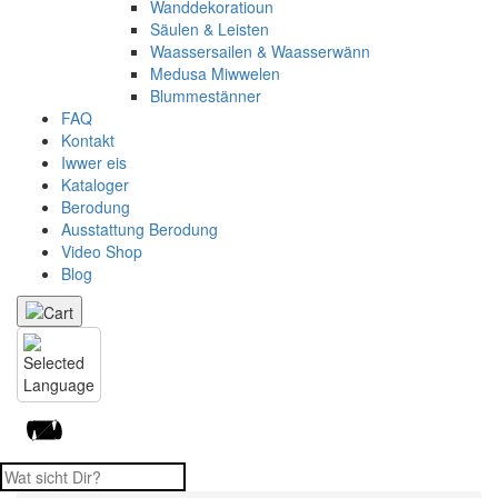
Wanddekoratioun
Säulen & Leisten
Waassersailen & Waasserwänn
Medusa Miwwelen
Blummestänner
FAQ
Kontakt
Iwwer eis
Kataloger
Berodung
Ausstattung Berodung
Video Shop
Blog