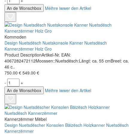
-
+
An de Wonschbox
Méihre iwwer den Artikel
Kommoden
Design Nuetsdësch Nuetskonsole Kanner Nuetsdësch
Kannerzëmmer Holz Gro
Product DescriptionArtikel-Nr. EAN:
4067282472112Moossen::Nuetsdësch:Längt: ca. 55 cmBreet: ca.
46 c..
750.00 €
549.00 €
-
+
An de Wonschbox
Méihre iwwer den Artikel
Kannerzëmmer Mëbel
Design Nuetsdëscher Konsolen Bäizësch Holzkanner Nuetsdësch
Kannerzëmmer