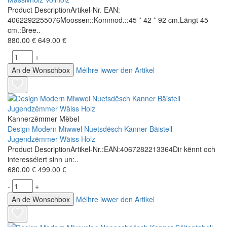
Product DescriptionArtikel-Nr. EAN:
4062292255076Moossen::Kommod.::45 * 42 * 92 cm.Längt 45
cm.:Bree..
880.00 €
649.00 €
-
+
An de Wonschbox
Méihre iwwer den Artikel
Kannerzëmmer Mëbel
Design Modern Miwwel Nuetsdësch Kanner Bäistell
Jugendzëmmer Wäiss Holz
Product DescriptionArtikel-Nr.:EAN:4067282213364Dir kënnt och
interesséiert sinn un:..
680.00 €
499.00 €
-
+
An de Wonschbox
Méihre iwwer den Artikel