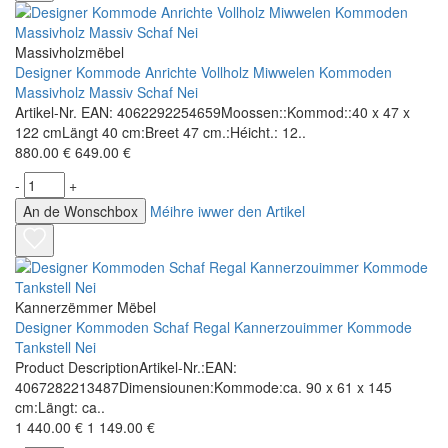
Massivholzmëbel
Designer Kommode Anrichte Vollholz Miwwelen Kommoden
Massivholz Massiv Schaf Nei
Artikel-Nr. EAN: 4062292254659Moossen::Kommod::40 x 47 x
122 cmLängt 40 cm:Breet 47 cm.:Héicht.: 12..
880.00 €
649.00 €
-
+
An de Wonschbox
Méihre iwwer den Artikel
Kannerzëmmer Mëbel
Designer Kommoden Schaf Regal Kannerzouimmer Kommode
Tankstell Nei
Product DescriptionArtikel-Nr.:EAN:
4067282213487Dimensiounen:Kommode:ca. 90 x 61 x 145
cm:Längt: ca..
1 440.00 €
1 149.00 €