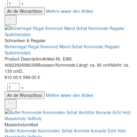
-
+
An de Wonschbox
Méihre iwwer den Artikel
Schranken & Regaler
Bicherregal Regal Kommod Wand Schaf Kommode Regaler
Späicherplatz
Product DescriptionArtikel-Nr. EAN:
4062292098239Moossen:Kommode:Längt: ca. 90 cmHéicht: ca.
135 cmD..
810.00 €
599.00 €
-
+
An de Wonschbox
Méihre iwwer den Artikel
Massivholzmëbel
Buffet Kommode Kommoden Schaf Anrichte Konsole Echt Holz
Massivholz Vollholz