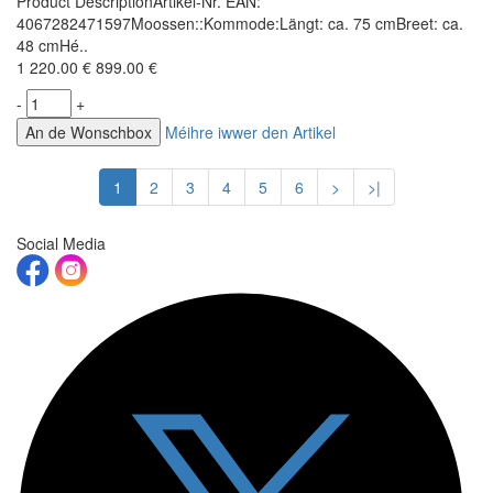
Product DescriptionArtikel-Nr. EAN:
4067282471597Moossen::Kommode:Längt: ca. 75 cmBreet: ca.
48 cmHé..
1 220.00 €
899.00 €
-
+
An de Wonschbox
Méihre iwwer den Artikel
1
2
3
4
5
6
>
>|
Social Media