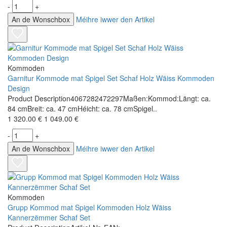
-
+
An de Wonschbox
Méihre iwwer den Artikel
Kommoden
Garnitur Kommode mat Spigel Set Schaf Holz Wäiss Kommoden
Design
Product Description4067282472297Maßen:Kommod:Längt: ca.
84 cmBreit: ca. 47 cmHéicht: ca. 78 cmSpigel..
1 320.00 €
1 049.00 €
-
+
An de Wonschbox
Méihre iwwer den Artikel
Kommoden
Grupp Kommod mat Spigel Kommoden Holz Wäiss
Kannerzëmmer Schaf Set