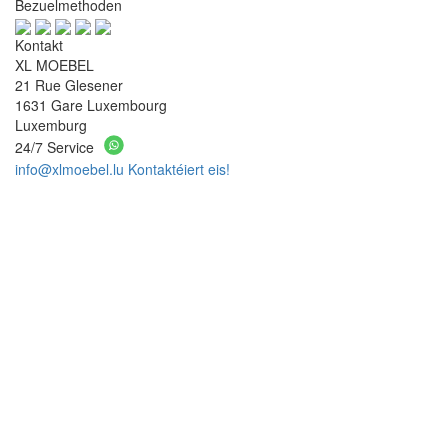
Bezuelmethoden
Kontakt
XL MOEBEL
21 Rue Glesener
1631 Gare Luxembourg
Luxemburg
24/7 Service
info@xlmoebel.lu
Kontaktéiert eis!