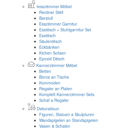
Iesszëmmer Möbel
Recliner Stëll
Barstull
Esszëmmer Garnitur
Esstësch + Stuhlgarnitur Set
Esstësch
Säulentësch
Eckbänken
Kichen Sofaen
Epoxid Dësch
Kannerzëmmer Mëbel
Betten
Büros an Tische
Kommoden
Regaler an Platen
Komplett Kannerzëmmer Sets
Schaf a Regaler
Dekoratioun
Figuren, Statuen a Skulpturen
Wandspigelen an Standspigelen
Vasen & Schalen