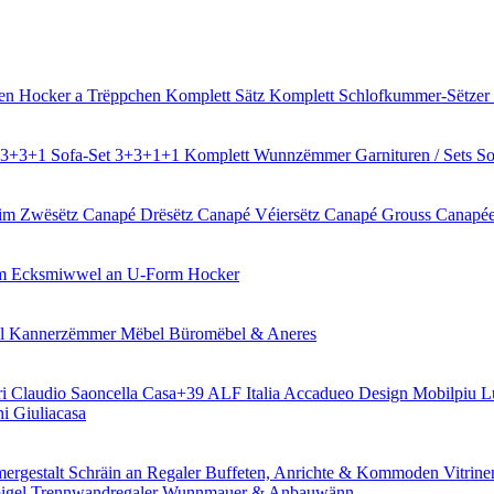
éen
Hocker a Trëppchen
Komplett Sätz
Komplett Schlofkummer-Sëtzer
t 3+3+1
Sofa-Set 3+3+1+1
Komplett Wunnzëmmer Garnituren / Sets
So
aim
Zwësëtz Canapé
Drësëtz Canapé
Véiersëtz Canapé
Grouss Canapé
rm
Ecksmiwwel an U-Form
Hocker
el
Kannerzëmmer Mëbel
Büromëbel & Aneres
ri
Claudio Saoncella
Casa+39
ALF Italia
Accadueo Design
Mobilpiu 
ni
Giuliacasa
ergestalt
Schräin an Regaler
Buffeten, Anrichte & Kommoden
Vitrin
igel
Trennwandregaler
Wunnmauer & Anbauwänn