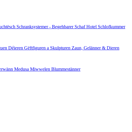
ouchtësch
Schranksystemer - Begehbarer Schaf
Hotel Schlofkummer
tuen Déieren
Gëftfiguren a Skulpturen
Zaun, Gelänner & Dieren
serwänn
Medusa Miwwelen
Blummestänner