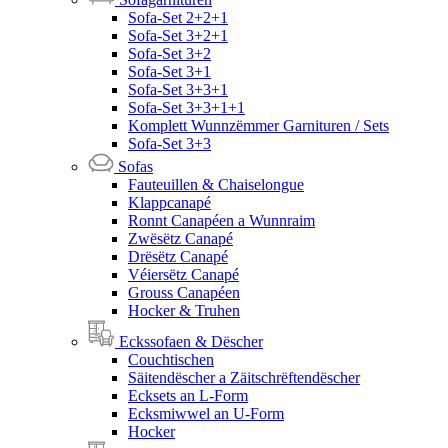
Sofa-Set 2+2+1
Sofa-Set 3+2+1
Sofa-Set 3+2
Sofa-Set 3+1
Sofa-Set 3+3+1
Sofa-Set 3+3+1+1
Komplett Wunnzëmmer Garnituren / Sets
Sofa-Set 3+3
Sofas
Fauteuillen & Chaiselongue
Klappcanapé
Ronnt Canapéen a Wunnraim
Zwësëtz Canapé
Drësëtz Canapé
Véiersëtz Canapé
Grouss Canapéen
Hocker & Truhen
Eckssofaen & Dëscher
Couchtischen
Säitendëscher a Zäitschrëftendëscher
Ecksets an L-Form
Ecksmiwwel an U-Form
Hocker