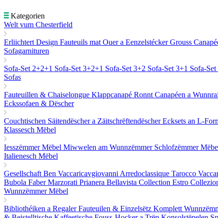
Kategorien
Welt vum Chesterfield
Erliichtert Design
Fauteuils mat Ouer a Eenzelstécker
Grouss Canap
Sofagarnituren
Sofa-Set 2+2+1
Sofa-Set 3+2+1
Sofa-Set 3+2
Sofa-Set 3+1
Sofa-Se
Sofas
Fauteuillen & Chaiselongue
Klappcanapé
Ronnt Canapéen a Wunnr
Eckssofaen & Dëscher
Couchtischen
Säitendëscher a Zäitschrëftendëscher
Ecksets an L-Fo
Klassesch Mëbel
Iesszëmmer Mëbel
Miwwelen am Wunnzëmmer
Schlofzëmmer Mëb
Italienesch Mëbel
Gesellschaft Ben
Vaccaricavgiovanni
Arredoclassique
Tarocco Vacca
Bubola
Faber
Marzorati
Prianera
Bellavista Collection
Estro Collezio
Wunnzëmmer Mëbel
Bibliothéiken a Regaler
Fauteuilen & Einzelsëtz
Komplett Wunnzëmm
& Beistelltische
Kaffeetische
Fouss-Hocker a Trëp
Konsolstëpelen
Sp