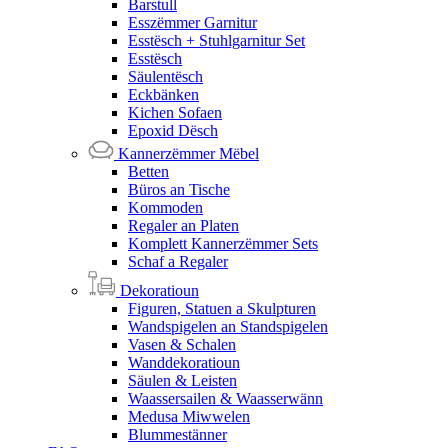
Barstull
Esszëmmer Garnitur
Esstësch + Stuhlgarnitur Set
Esstësch
Säulentësch
Eckbänken
Kichen Sofaen
Epoxid Dësch
Kannerzëmmer Mëbel
Betten
Büros an Tische
Kommoden
Regaler an Platen
Komplett Kannerzëmmer Sets
Schaf a Regaler
Dekoratioun
Figuren, Statuen a Skulpturen
Wandspigelen an Standspigelen
Vasen & Schalen
Wanddekoratioun
Säulen & Leisten
Waassersailen & Waasserwänn
Medusa Miwwelen
Blummestänner