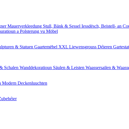
gner Mauerverkleedung
Stull, Bänk & Sessel
Iessdësch, Beistell- an C
auratioun a Polsterung vu Möbel
lpturen & Statuen
Gaartemëbel
XXL Liewensgrouss Déieren
Gartesta
 & Schalen
Wanddekoratioun
Säulen & Leisten
Waassersailen & Waas
n
Modern Deckenluuchten
ubehéier