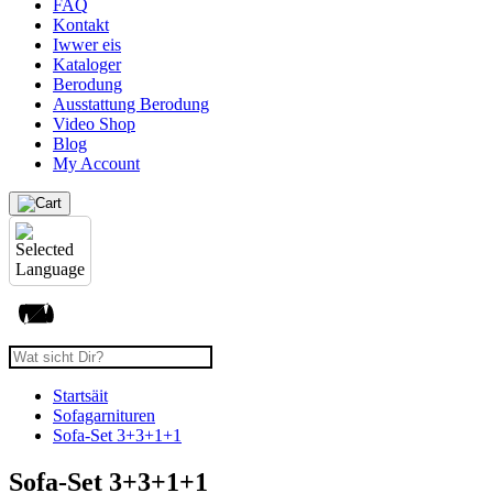
FAQ
Kontakt
Iwwer eis
Kataloger
Berodung
Ausstattung Berodung
Video Shop
Blog
My Account
Startsäit
Sofagarnituren
Sofa-Set 3+3+1+1
Sofa-Set 3+3+1+1