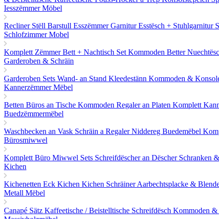
Iesszëmmer Möbel
Recliner Stëll
Barstull
Esszëmmer Garnitur
Esstësch + Stuhlgarnitur 
Schlofzimmer Mobel
Komplett Zëmmer
Bett + Nachtisch Set
Kommoden
Better
Nuechtës
Garderoben & Schräin
Garderoben Sets
Wand- an Stand Kleedestänn
Kommoden & Konsol
Kannerzëmmer Mëbel
Betten
Büros an Tische
Kommoden
Regaler an Platen
Komplett Kan
Buedzëmmermëbel
Waschbecken an Vask
Schräin a Regaler
Niddereg Buedemëbel
Komp
Bürosmiwwel
Komplett Büro Miwwel Sets
Schreifdëscher an Dëscher
Schranken &
Kichen
Kichenetten
Eck Kichen
Kichen Schräiner
Aarbechtsplacke & Blend
Metall Mëbel
Canapé Sätz
Kaffeetische / Beistelltische
Schreifdësch
Kommoden & 