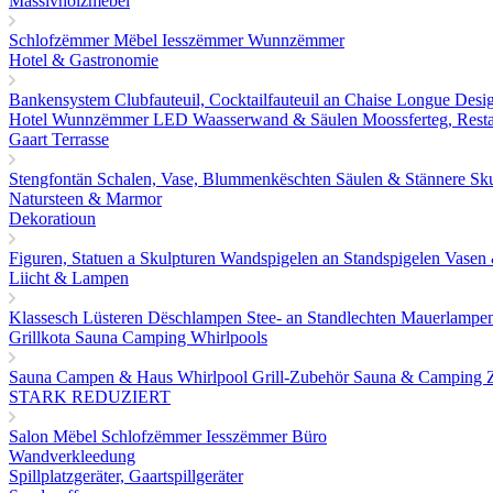
Massivholzmëbel
Schlofzëmmer Mëbel
Iesszëmmer
Wunnzëmmer
Hotel & Gastronomie
Bankensystem
Clubfauteuil, Cocktailfauteuil an Chaise Longue
Desi
Hotel Wunnzëmmer
LED Waasserwand & Säulen
Moossferteg, Rest
Gaart Terrasse
Stengfontän
Schalen, Vase, Blummenkëschten
Säulen & Stännere
Sku
Natursteen & Marmor
Dekoratioun
Figuren, Statuen a Skulpturen
Wandspigelen an Standspigelen
Vasen
Liicht & Lampen
Klassesch Lüsteren
Dëschlampen
Stee- an Standlechten
Mauerlampe
Grillkota Sauna Camping Whirlpools
Sauna
Campen & Haus
Whirlpool
Grill-Zubehör
Sauna & Camping Z
STARK REDUZIERT
Salon Mëbel
Schlofzëmmer
Iesszëmmer
Büro
Wandverkleedung
Spillplatzgeräter, Gaartspillgeräter