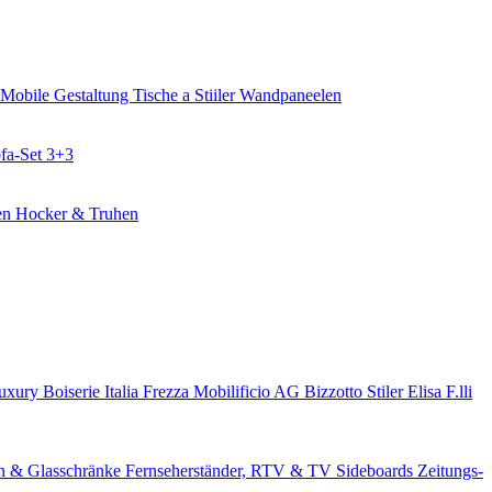
Mobile Gestaltung
Tische a Stiiler
Wandpaneelen
fa-Set 3+3
en
Hocker & Truhen
Luxury
Boiserie Italia
Frezza
Mobilificio AG
Bizzotto
Stiler Elisa
F.lli
en & Glasschränke
Fernseherständer, RTV & TV Sideboards
Zeitungs-