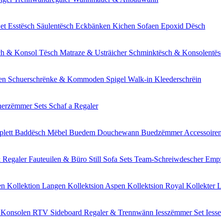
Set
Esstësch
Säulentësch
Eckbänken
Kichen Sofaen
Epoxid Dësch
ch & Konsol Tësch
Matraze & Usträicher
Schminktësch & Konsolentë
en
Schuerschrënke & Kommoden
Spigel
Walk-in Kleederschrëin
nerzëmmer Sets
Schaf a Regaler
lett Baddësch Mëbel
Buedem
Douchewann
Buedzëmmer Accessoire
 Regaler
Fauteuilen & Büro Still
Sofa Sets
Team-Schreiwdescher
Empf
en
Kollektion Langen
Kollektsion Aspen
Kollektsion Royal
Kollekter 
Konsolen
RTV Sideboard
Regaler & Trennwänn
Iesszëmmer Set
Iess