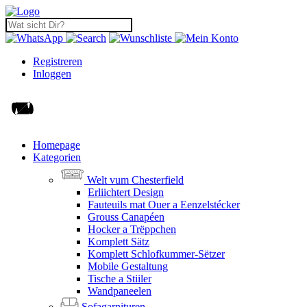
Registreren
Inloggen
Homepage
Kategorien
Welt vum Chesterfield
Erliichtert Design
Fauteuils mat Ouer a Eenzelstécker
Grouss Canapéen
Hocker a Trëppchen
Komplett Sätz
Komplett Schlofkummer-Sëtzer
Mobile Gestaltung
Tische a Stiiler
Wandpaneelen
Sofagarnituren