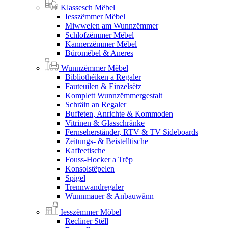
Klassesch Mëbel
Iesszëmmer Mëbel
Miwwelen am Wunnzëmmer
Schlofzëmmer Mëbel
Kannerzëmmer Mëbel
Büromëbel & Aneres
Wunnzëmmer Mëbel
Bibliothéiken a Regaler
Fauteuilen & Einzelsëtz
Komplett Wunnzëmmergestalt
Schräin an Regaler
Buffeten, Anrichte & Kommoden
Vitrinen & Glasschränke
Fernseherständer, RTV & TV Sideboards
Zeitungs- & Beistelltische
Kaffeetische
Fouss-Hocker a Trëp
Konsolstëpelen
Spigel
Trennwandregaler
Wunnmauer & Anbauwänn
Iesszëmmer Möbel
Recliner Stëll