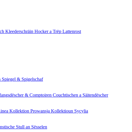
sch
Kleederschräin
Hocker a Trëp
Lattenrost
n
Spiegel & Spigelschaf
angsdëscher & Comptoiren
Couchtischen a Säitendëscher
Linea
Kollektion Prowansja
Kollektioun Sycylia
enstische
Stull an Sësselen