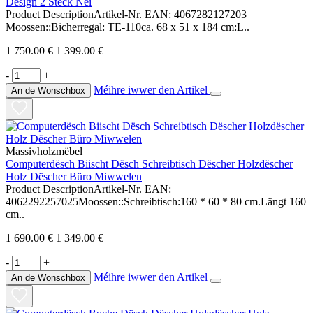
Design 2 Stéck Nei
Product DescriptionArtikel-Nr. EAN: 4067282127203
Moossen::Bicherregal: TE-110ca. 68 x 51 x 184 cm:L..
1 750.00 €
1 399.00 €
-
+
Méihre iwwer den Artikel
An de Wonschbox
Massivholzmëbel
Computerdësch Biischt Dësch Schreibtisch Dëscher Holzdëscher
Holz Dëscher Büro Miwwelen
Product DescriptionArtikel-Nr. EAN:
4062292257025Moossen::Schreibtisch:160 * 60 * 80 cm.Längt 160
cm..
1 690.00 €
1 349.00 €
-
+
Méihre iwwer den Artikel
An de Wonschbox