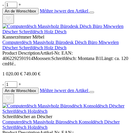
-
+
Méihre iwwer den Artikel
An de Wonschbox
Kannerzëmmer Mëbel
Computerdësch Massivholz Bürodesk Dësch Büro Miwwelen
Dëscher Schreifdësch Holz Dësch
Product DescriptionArtikel-Nr. EAN:
4062292591914Moossen:Schreifdësch: Montana B1Längt: ca. 120
cmHé..
1 020.00 €
749.00 €
-
+
Méihre iwwer den Artikel
An de Wonschbox
Schreifdëscher an Dëscher
Computerdësch Massivholz Bürosdësch Konsoldësch Dëscher
Schreifdësch Holzdësch
Product DescriptionArtikel-Nr. EAN::