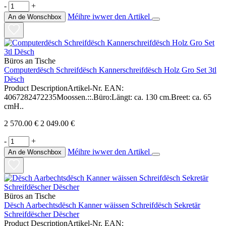
-
+
Méihre iwwer den Artikel
An de Wonschbox
Büros an Tische
Computerdësch Schreifdësch Kannerschreifdësch Holz Gro Set 3tl
Dësch
Product DescriptionArtikel-Nr. EAN:
4067282472235Moossen.::.Büro:Längt: ca. 130 cm.Breet: ca. 65
cmH..
2 570.00 €
2 049.00 €
-
+
Méihre iwwer den Artikel
An de Wonschbox
Büros an Tische
Dësch Aarbechtsdësch Kanner wäissen Schreifdësch Sekretär
Schreifdëscher Dëscher
Product DescriptionArtikel-Nr. EAN: