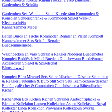
Konsolentësch
Kleederschräin
Hocker a Trëp
Lattenrost
Garderoben & Schräin
Garderoben Sets
Wand- an Stand Kleedestänn
Kommoden &
Konsolen
Schuerschrënke & Kommoden
Spigel
Walk-in
Kleederschrëin
Kannerzëmmer Mëbel
Betten
Büros an Tische
Kommoden
Regaler an Platen
Komplett
Kannerzëmmer Sets
Schaf a Regaler
Buedzëmmermëbel
Waschbecken an Vask
Schräin a Regaler
Niddereg Buedemëbel
Komplett Baddësch Mëbel
Buedem
Douchewann
Buedzëmmer
Accessoiren
Spiegel & Spigelschaf
Bürosmiwwel
Komplett Büro Miwwel Sets
Schreifdëscher an Dëscher
Schranken
& Regaler
Fauteuilen & Büro Still
Sofa Sets
Team-Schreiwdescher
Empfangsdëscher & Comptoiren
Couchtischen a Säitendëscher
Kichen
Kichenetten
Eck Kichen
Kichen Schräiner
Aarbechtsplacke &
Blenden
Kollektion Langen
Kollektsion Aspen
Kollektsion Royal
Kollekter Linea
Kollektion Prowansja
Kollektioun Sycylia