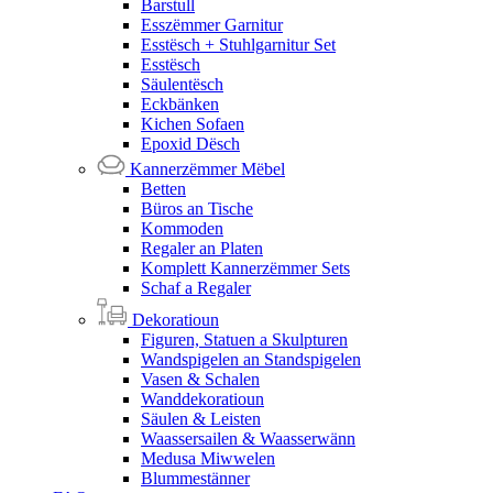
Barstull
Esszëmmer Garnitur
Esstësch + Stuhlgarnitur Set
Esstësch
Säulentësch
Eckbänken
Kichen Sofaen
Epoxid Dësch
Kannerzëmmer Mëbel
Betten
Büros an Tische
Kommoden
Regaler an Platen
Komplett Kannerzëmmer Sets
Schaf a Regaler
Dekoratioun
Figuren, Statuen a Skulpturen
Wandspigelen an Standspigelen
Vasen & Schalen
Wanddekoratioun
Säulen & Leisten
Waassersailen & Waasserwänn
Medusa Miwwelen
Blummestänner