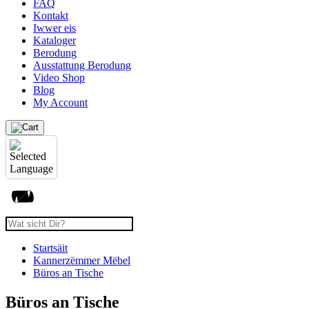
FAQ
Kontakt
Iwwer eis
Kataloger
Berodung
Ausstattung Berodung
Video Shop
Blog
My Account
Startsäit
Kannerzëmmer Mëbel
Büros an Tische
Büros an Tische