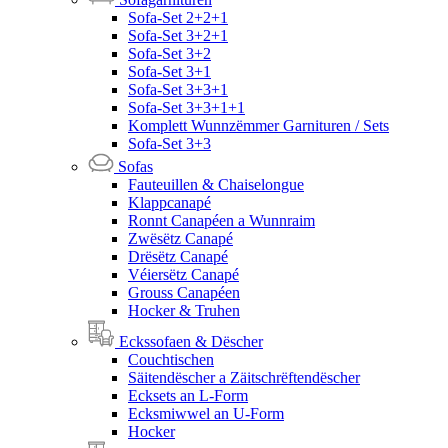
Sofa-Set 2+2+1
Sofa-Set 3+2+1
Sofa-Set 3+2
Sofa-Set 3+1
Sofa-Set 3+3+1
Sofa-Set 3+3+1+1
Komplett Wunnzëmmer Garnituren / Sets
Sofa-Set 3+3
Sofas
Fauteuillen & Chaiselongue
Klappcanapé
Ronnt Canapéen a Wunnraim
Zwësëtz Canapé
Drësëtz Canapé
Véiersëtz Canapé
Grouss Canapéen
Hocker & Truhen
Eckssofaen & Dëscher
Couchtischen
Säitendëscher a Zäitschrëftendëscher
Ecksets an L-Form
Ecksmiwwel an U-Form
Hocker