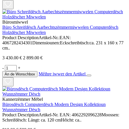
Bürosmiwwel
Büro Schreifdësch Aarbechtszëmmermiwwelen Computerdësch
Holzdëscher Miwwelen
Product DescriptionArtikel-Nr.:EAN:
4067282434301Dimensiounen:Eckschreibtisch:ca. 231 x 160 x 77
cm..
3 430.00 €
2 899.00 €
-
+
Méihre iwwer den Artikel
An de Wonschbox
Kannerzëmmer Mëbel
Bürosdësch Computerdësch Modern Design Kollektioun
Wunnzëmmer Dësch
Product DescriptionArtikel-Nr. EAN: 4062292096228Moossen:
Schreifdësch: Längt: ca. 120 cmHéicht: ca..