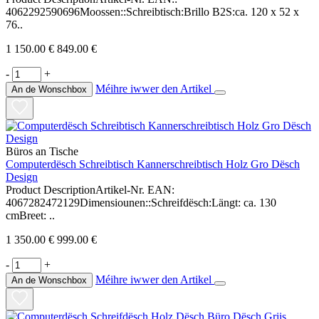
4062292590696Moossen::Schreibtisch:Brillo B2S:ca. 120 x 52 x
76..
1 150.00 €
849.00 €
-
+
Méihre iwwer den Artikel
An de Wonschbox
Büros an Tische
Computerdësch Schreibtisch Kannerschreibtisch Holz Gro Dësch
Design
Product DescriptionArtikel-Nr. EAN:
4067282472129Dimensiounen::Schreifdësch:Längt: ca. 130
cmBreet: ..
1 350.00 €
999.00 €
-
+
Méihre iwwer den Artikel
An de Wonschbox