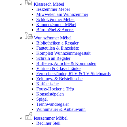
Klassesch Mëbel
Iesszëmmer Mëbel
Miwwelen am Wunnzëmmer
Schlofzëmmer Mëbel
Kannerzëmmer Mëbel
Büromëbel & Aneres
Wunnzëmmer Mëbel
Bibliothéiken a Regaler
Fauteuilen & Einzelsëtz
Komplett Wunnzëmmergestalt
Schräin an Regaler
Buffeten, Anrichte & Kommoden
Vitrinen & Glasschränke
Fernseherständer, RTV & TV Sideboards
Zeitungs- & Beistelltische
Kaffeetische
Fouss-Hocker a Trëp
Konsolstëpelen
Spigel
Trennwandregaler
Wunnmauer & Anbauwänn
Iesszëmmer Möbel
Recliner Stëll