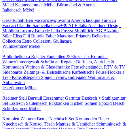
Mëbel
Kannerzëmmer Mëbel
Büromëbel & Aneres
Italienesch Mëbel
Gesellschaft Ben
Vaccaricavgiovanni
Arredoclassique
Tarocco
Vaccari
Claudio Saoncella
Casa+39
ALF Italia
Accadueo Design
Mobilpiu Luxury
Boiserie Italia
Frezza
Mobilificio AG
Bizzotto
Stiler Elisa
F.lli Bubola
Faber
Marzorati
Prianera
Bellavista
Collection
Estro Collezioni
Giuliacasa
Wunnzëmmer Mëbel
Bibliothéiken a Regaler
Fauteuilen & Einzelsëtz
Komplett
Wunnzëmmergestalt
Schräin an Regaler
Buffeten, Anrichte &
Kommoden
Vitrinen & Glasschränke
Fernseherständer, RTV & TV
Sideboards
Zeitungs- & Beistelltische
Kaffeetische
Fouss-Hocker a
Trëp
Konsolstëpelen
Spigel
Trennwandregaler
Wunnmauer &
Anbauwänn
Iesszëmmer Möbel
Recliner Stëll
Barstull
Esszëmmer Garnitur
Esstësch + Stuhlgarnitur
Set
Esstësch
Säulentësch
Eckbänken
Kichen Sofaen
Epoxid Dësch
Schlofzimmer Mobel
Komplett Zëmmer
Bett + Nachtisch Set
Kommoden
Better
Nuechtësch & Konsol Tësch
Matraze & Usträicher
Schminktësch &