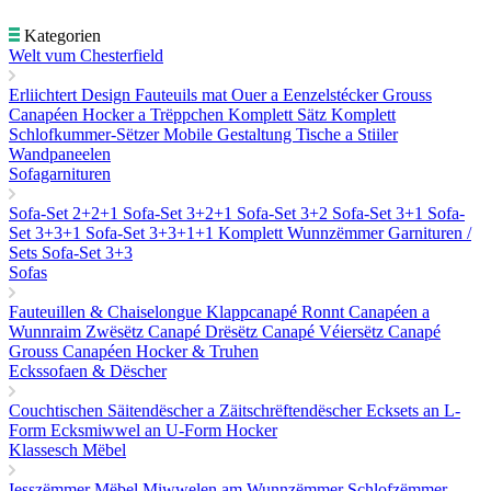
Kategorien
Welt vum Chesterfield
Erliichtert Design
Fauteuils mat Ouer a Eenzelstécker
Grouss
Canapéen
Hocker a Trëppchen
Komplett Sätz
Komplett
Schlofkummer-Sëtzer
Mobile Gestaltung
Tische a Stiiler
Wandpaneelen
Sofagarnituren
Sofa-Set 2+2+1
Sofa-Set 3+2+1
Sofa-Set 3+2
Sofa-Set 3+1
Sofa-
Set 3+3+1
Sofa-Set 3+3+1+1
Komplett Wunnzëmmer Garnituren /
Sets
Sofa-Set 3+3
Sofas
Fauteuillen & Chaiselongue
Klappcanapé
Ronnt Canapéen a
Wunnraim
Zwësëtz Canapé
Drësëtz Canapé
Véiersëtz Canapé
Grouss Canapéen
Hocker & Truhen
Eckssofaen & Dëscher
Couchtischen
Säitendëscher a Zäitschrëftendëscher
Ecksets an L-
Form
Ecksmiwwel an U-Form
Hocker
Klassesch Mëbel
Iesszëmmer Mëbel
Miwwelen am Wunnzëmmer
Schlofzëmmer