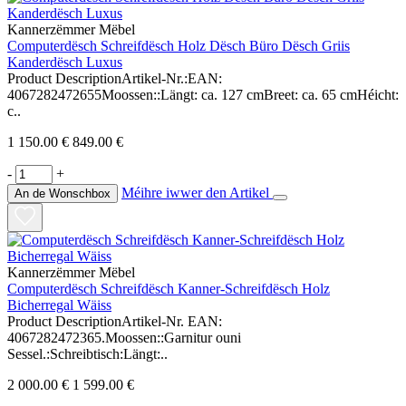
Kannerzëmmer Mëbel
Computerdësch Schreifdësch Holz Dësch Büro Dësch Griis
Kanderdësch Luxus
Product DescriptionArtikel-Nr.:EAN:
4067282472655Moossen::Längt: ca. 127 cmBreet: ca. 65 cmHéicht:
c..
1 150.00 €
849.00 €
-
+
Méihre iwwer den Artikel
An de Wonschbox
Kannerzëmmer Mëbel
Computerdësch Schreifdësch Kanner-Schreifdësch Holz
Bicherregal Wäiss
Product DescriptionArtikel-Nr. EAN:
4067282472365.Moossen::Garnitur ouni
Sessel.:Schreibtisch:Längt:..
2 000.00 €
1 599.00 €