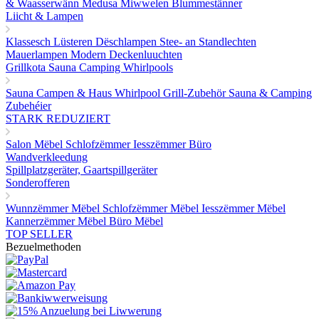
& Waasserwänn
Medusa Miwwelen
Blummestänner
Liicht & Lampen
Klassesch Lüsteren
Dëschlampen
Stee- an Standlechten
Mauerlampen
Modern Deckenluuchten
Grillkota Sauna Camping Whirlpools
Sauna
Campen & Haus
Whirlpool
Grill-Zubehör
Sauna & Camping
Zubehéier
STARK REDUZIERT
Salon Mëbel
Schlofzëmmer
Iesszëmmer
Büro
Wandverkleedung
Spillplatzgeräter, Gaartspillgeräter
Sonderofferen
Wunnzëmmer Mëbel
Schlofzëmmer Mëbel
Iesszëmmer Mëbel
Kannerzëmmer Mëbel
Büro Mëbel
TOP SELLER
Bezuelmethoden