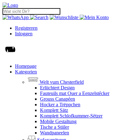
Registreren
Inloggen
Homepage
Kategorien
Welt vum Chesterfield
Erliichtert Design
Fauteuils mat Ouer a Eenzelstécker
Grouss Canapéen
Hocker a Trëppchen
Komplett Sätz
Komplett Schlofkummer-Sëtzer
Mobile Gestaltung
Tische a Stiiler
Wandpaneelen
Sofagarnituren