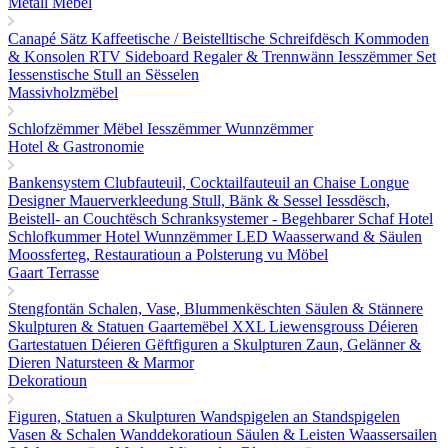
Metall Mëbel
Canapé Sätz
Kaffeetische / Beistelltische
Schreifdësch
Kommoden
& Konsolen
RTV Sideboard
Regaler & Trennwänn
Iesszëmmer Set
Iessenstische
Stull an Sësselen
Massivholzmëbel
Schlofzëmmer Mëbel
Iesszëmmer
Wunnzëmmer
Hotel & Gastronomie
Bankensystem
Clubfauteuil, Cocktailfauteuil an Chaise Longue
Designer Mauerverkleedung
Stull, Bänk & Sessel
Iessdësch,
Beistell- an Couchtësch
Schranksystemer - Begehbarer Schaf
Hotel
Schlofkummer
Hotel Wunnzëmmer
LED Waasserwand & Säulen
Moossferteg, Restauratioun a Polsterung vu Möbel
Gaart Terrasse
Stengfontän
Schalen, Vase, Blummenkëschten
Säulen & Stännere
Skulpturen & Statuen
Gaartemëbel
XXL Liewensgrouss Déieren
Gartestatuen Déieren
Gëftfiguren a Skulpturen
Zaun, Gelänner &
Dieren
Natursteen & Marmor
Dekoratioun
Figuren, Statuen a Skulpturen
Wandspigelen an Standspigelen
Vasen & Schalen
Wanddekoratioun
Säulen & Leisten
Waassersailen