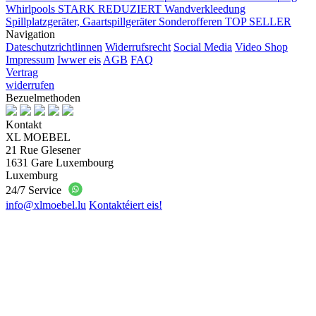
Whirlpools
STARK REDUZIERT
Wandverkleedung
Spillplatzgeräter, Gaartspillgeräter
Sonderofferen
TOP SELLER
Navigation
Dateschutzrichtlinnen
Widerrufsrecht
Social Media
Video Shop
Impressum
Iwwer eis
AGB
FAQ
Vertrag
widerrufen
Bezuelmethoden
Kontakt
XL MOEBEL
21 Rue Glesener
1631 Gare Luxembourg
Luxemburg
24/7 Service
info@xlmoebel.lu
Kontaktéiert eis!