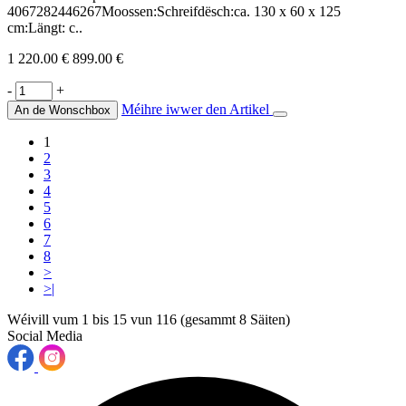
4067282446267Moossen:Schreifdësch:ca. 130 x 60 x 125
cm:Längt: c..
1 220.00 €
899.00 €
-
+
Méihre iwwer den Artikel
An de Wonschbox
1
2
3
4
5
6
7
8
>
>|
Wéivill vum 1 bis 15 vun 116 (gesammt 8 Säiten)
Social Media