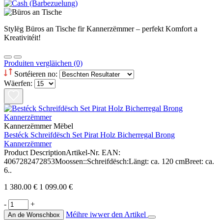
Stylëg Büros an Tische fir Kannerzëmmer – perfekt Komfort a
Kreativitéit!
Produiten vergläichen (0)
Sortéieren no:
Wäerfen:
Kannerzëmmer Mëbel
Bestéck Schreifdësch Set Pirat Holz Bicherregal Brong
Kannerzëmmer
Product DescriptionArtikel-Nr. EAN:
4067282472853Moossen::Schreifdësch:Längt: ca. 120 cmBreet: ca.
6..
1 380.00 €
1 099.00 €
-
+
Méihre iwwer den Artikel
An de Wonschbox