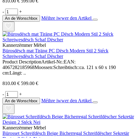
810.00 €
599.00 €
-
+
Méihre iwwer den Artikel
An de Wonschbox
Kannerzëmmer Mëbel
Bürosdësch mat Tiräng PC Dësch Modern Stil 2 Stéck
Schreiwesdësch Schaf Dëscher
Product DescriptionArtikel-Nr.:EAN:
4067282185968Moossen:Schreibtisch::ca. 121 x 60 x 190
cm:Längt: ..
810.00 €
599.00 €
-
+
Méihre iwwer den Artikel
An de Wonschbox
Kannerzëmmer Mëbel
Bürosset Schreifdësch Beige Bicherregal Schreifdëscher Sekretär