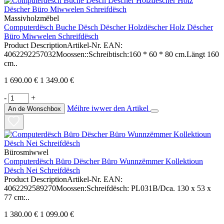
Massivholzmëbel
Computerdësch Buche Dësch Dëscher Holzdëscher Holz Dëscher
Büro Miwwelen Schreifdësch
Product DescriptionArtikel-Nr. EAN:
4062292257032Moossen::Schreibtisch:160 * 60 * 80 cm.Längt 160
cm..
1 690.00 €
1 349.00 €
-
+
Méihre iwwer den Artikel
An de Wonschbox
Bürosmiwwel
Computerdësch Büro Dëscher Büro Wunnzëmmer Kollektioun
Dësch Nei Schreifdësch
Product DescriptionArtikel-Nr. EAN:
4062292589270Moossen:Schreifdësch: PL031B/Dca. 130 x 53 x
77 cm:..
1 380.00 €
1 099.00 €