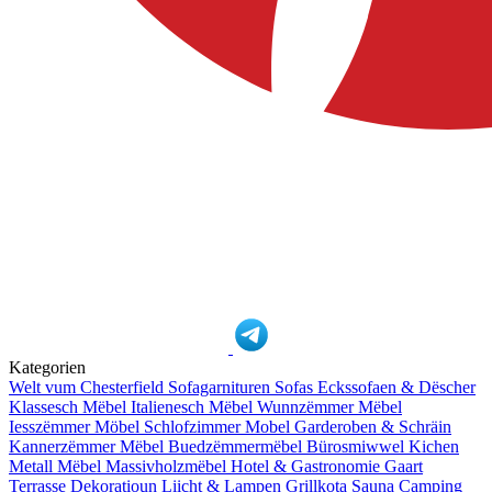
Kategorien
Welt vum Chesterfield
Sofagarnituren
Sofas
Eckssofaen & Dëscher
Klassesch Mëbel
Italienesch Mëbel
Wunnzëmmer Mëbel
Iesszëmmer Möbel
Schlofzimmer Mobel
Garderoben & Schräin
Kannerzëmmer Mëbel
Buedzëmmermëbel
Bürosmiwwel
Kichen
Metall Mëbel
Massivholzmëbel
Hotel & Gastronomie
Gaart
Terrasse
Dekoratioun
Liicht & Lampen
Grillkota Sauna Camping