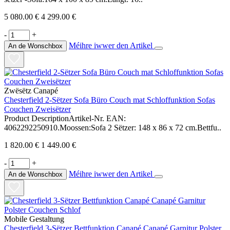
5 080.00 €
4 299.00 €
-
+
Méihre iwwer den Artikel
An de Wonschbox
Zwësëtz Canapé
Chesterfield 2-Sëtzer Sofa Büro Couch mat Schloffunktion Sofas
Couchen Zweisëtzer
Product DescriptionArtikel-Nr. EAN:
4062292250910.Moossen:Sofa 2 Sëtzer: 148 x 86 x 72 cm.Bettfu..
1 820.00 €
1 449.00 €
-
+
Méihre iwwer den Artikel
An de Wonschbox
Mobile Gestaltung
Chesterfield 3-Sëtzer Bettfunktion Canapé Canapé Garnitur Polster