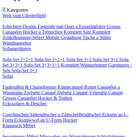
Kategorien
Welt vum Chesterfield
Erliichtert Design
Fauteuils mat Ouer a Eenzelstécker
Grouss
Canapéen
Hocker a Trëppchen
Komplett Sätz
Komplett
Schlofkummer-Sëtzer
Mobile Gestaltung
Tische a Stiiler
Wandpaneelen
Sofagarnituren
Sofa-Set 2+2+1
Sofa-Set 3+2+1
Sofa-Set 3+2
Sofa-Set 3+1
Sofa-
Set 3+3+1
Sofa-Set 3+3+1+1
Komplett Wunnzëmmer Garnituren /
Sets
Sofa-Set 3+3
Sofas
Fauteuillen & Chaiselongue
Klappcanapé
Ronnt Canapéen a
Wunnraim
Zwësëtz Canapé
Drësëtz Canapé
Véiersëtz Canapé
Grouss Canapéen
Hocker & Truhen
Eckssofaen & Dëscher
Couchtischen
Säitendëscher a Zäitschrëftendëscher
Ecksets an L-
Form
Ecksmiwwel an U-Form
Hocker
Klassesch Mëbel
Iesszëmmer Mëbel
Miwwelen am Wunnzëmmer
Schlofzëmmer