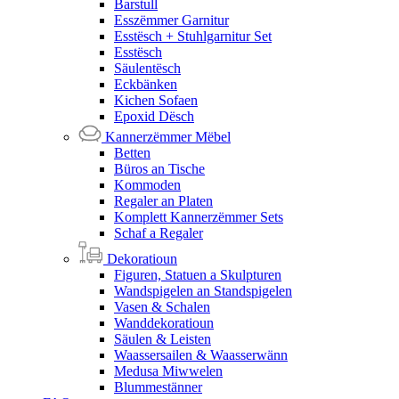
Barstull
Esszëmmer Garnitur
Esstësch + Stuhlgarnitur Set
Esstësch
Säulentësch
Eckbänken
Kichen Sofaen
Epoxid Dësch
Kannerzëmmer Mëbel
Betten
Büros an Tische
Kommoden
Regaler an Platen
Komplett Kannerzëmmer Sets
Schaf a Regaler
Dekoratioun
Figuren, Statuen a Skulpturen
Wandspigelen an Standspigelen
Vasen & Schalen
Wanddekoratioun
Säulen & Leisten
Waassersailen & Waasserwänn
Medusa Miwwelen
Blummestänner