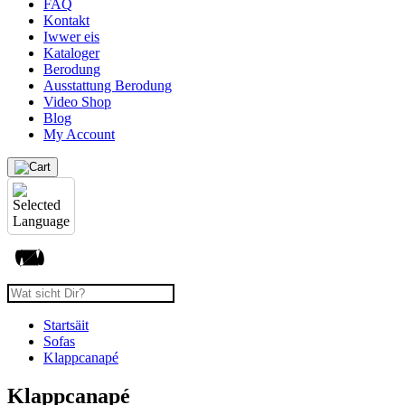
FAQ
Kontakt
Iwwer eis
Kataloger
Berodung
Ausstattung Berodung
Video Shop
Blog
My Account
Startsäit
Sofas
Klappcanapé
Klappcanapé