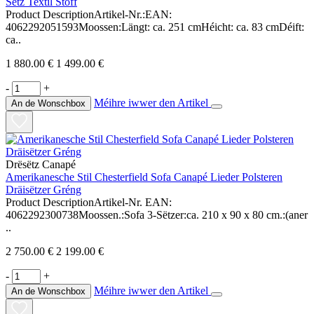
Sëtz Textil Stoff
Product DescriptionArtikel-Nr.:EAN:
4062292051593Moossen:Längt: ca. 251 cmHéicht: ca. 83 cmDéift:
ca..
1 880.00 €
1 499.00 €
-
+
Méihre iwwer den Artikel
An de Wonschbox
Drësëtz Canapé
Amerikanesche Stil Chesterfield Sofa Canapé Lieder Polsteren
Dräisëtzer Gréng
Product DescriptionArtikel-Nr. EAN:
4062292300738Moossen.:Sofa 3-Sëtzer:ca. 210 x 90 x 80 cm.:(aner
..
2 750.00 €
2 199.00 €
-
+
Méihre iwwer den Artikel
An de Wonschbox