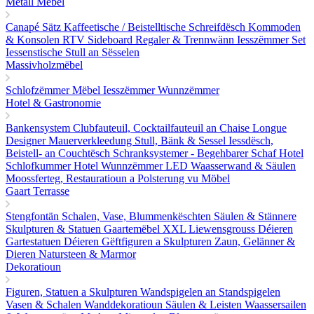
Metall Mëbel
Canapé Sätz
Kaffeetische / Beistelltische
Schreifdësch
Kommoden
& Konsolen
RTV Sideboard
Regaler & Trennwänn
Iesszëmmer Set
Iessenstische
Stull an Sësselen
Massivholzmëbel
Schlofzëmmer Mëbel
Iesszëmmer
Wunnzëmmer
Hotel & Gastronomie
Bankensystem
Clubfauteuil, Cocktailfauteuil an Chaise Longue
Designer Mauerverkleedung
Stull, Bänk & Sessel
Iessdësch,
Beistell- an Couchtësch
Schranksystemer - Begehbarer Schaf
Hotel
Schlofkummer
Hotel Wunnzëmmer
LED Waasserwand & Säulen
Moossferteg, Restauratioun a Polsterung vu Möbel
Gaart Terrasse
Stengfontän
Schalen, Vase, Blummenkëschten
Säulen & Stännere
Skulpturen & Statuen
Gaartemëbel
XXL Liewensgrouss Déieren
Gartestatuen Déieren
Gëftfiguren a Skulpturen
Zaun, Gelänner &
Dieren
Natursteen & Marmor
Dekoratioun
Figuren, Statuen a Skulpturen
Wandspigelen an Standspigelen
Vasen & Schalen
Wanddekoratioun
Säulen & Leisten
Waassersailen