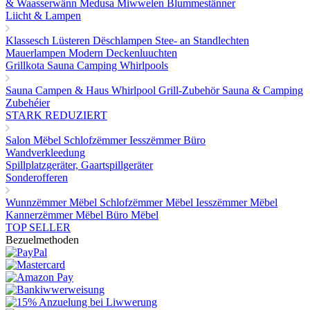
& Waasserwänn
Medusa Miwwelen
Blummestänner
Liicht & Lampen
Klassesch Lüsteren
Dëschlampen
Stee- an Standlechten
Mauerlampen
Modern Deckenluuchten
Grillkota Sauna Camping Whirlpools
Sauna
Campen & Haus
Whirlpool
Grill-Zubehör
Sauna & Camping
Zubehéier
STARK REDUZIERT
Salon Mëbel
Schlofzëmmer
Iesszëmmer
Büro
Wandverkleedung
Spillplatzgeräter, Gaartspillgeräter
Sonderofferen
Wunnzëmmer Mëbel
Schlofzëmmer Mëbel
Iesszëmmer Mëbel
Kannerzëmmer Mëbel
Büro Mëbel
TOP SELLER
Bezuelmethoden