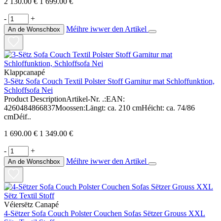
2 130.00 €
1 699.00 €
-
+
Méihre iwwer den Artikel
An de Wonschbox
Klappcanapé
3-Sëtz Sofa Couch Textil Polster Stoff Garnitur mat Schloffunktion,
Schloffsofa Nei
Product DescriptionArtikel-Nr. .:EAN:
4260484866837Moossen:Längt: ca. 210 cmHéicht: ca. 74/86
cmDéif..
1 690.00 €
1 349.00 €
-
+
Méihre iwwer den Artikel
An de Wonschbox
Véiersëtz Canapé
4-Sëtzer Sofa Couch Polster Couchen Sofas Sëtzer Grouss XXL