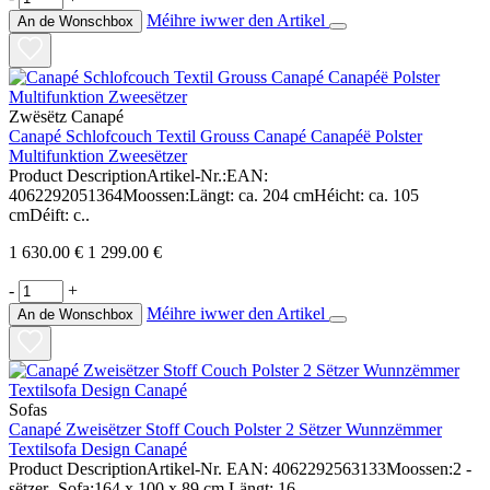
Méihre iwwer den Artikel
An de Wonschbox
Zwësëtz Canapé
Canapé Schlofcouch Textil Grouss Canapé Canapéë Polster
Multifunktion Zweesëtzer
Product DescriptionArtikel-Nr.:EAN:
4062292051364Moossen:Längt: ca. 204 cmHéicht: ca. 105
cmDéift: c..
1 630.00 €
1 299.00 €
-
+
Méihre iwwer den Artikel
An de Wonschbox
Sofas
Canapé Zweisëtzer Stoff Couch Polster 2 Sëtzer Wunnzëmmer
Textilsofa Design Canapé
Product DescriptionArtikel-Nr. EAN: 4062292563133Moossen:2 -
sëtzer -Sofa:164 x 100 x 89 cm.Längt: 16..