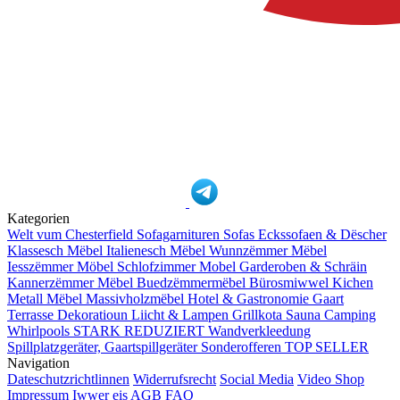
Kategorien
Welt vum Chesterfield
Sofagarnituren
Sofas
Eckssofaen & Dëscher
Klassesch Mëbel
Italienesch Mëbel
Wunnzëmmer Mëbel
Iesszëmmer Möbel
Schlofzimmer Mobel
Garderoben & Schräin
Kannerzëmmer Mëbel
Buedzëmmermëbel
Bürosmiwwel
Kichen
Metall Mëbel
Massivholzmëbel
Hotel & Gastronomie
Gaart
Terrasse
Dekoratioun
Liicht & Lampen
Grillkota Sauna Camping
Whirlpools
STARK REDUZIERT
Wandverkleedung
Spillplatzgeräter, Gaartspillgeräter
Sonderofferen
TOP SELLER
Navigation
Dateschutzrichtlinnen
Widerrufsrecht
Social Media
Video Shop
Impressum
Iwwer eis
AGB
FAQ