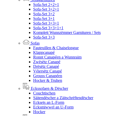
Sofa-Set 2+2+1
Sofa-Set 3+2+1
Sofa-Set 3+2
Sofa-Set 3+1
Sofa-Set 3+3+1
Sofa-Set 3+3+1+1
Komplett Wunnzëmmer Garnituren / Sets
Sofa-Set 3+3
Sofas
Fauteuillen & Chaiselongue
Klappcanapé
Ronnt Canapéen a Wunnraim
Zwësëtz Canapé
Drësëtz Canapé
Véiersëtz Canapé
Grouss Canapéen
Hocker & Truhen
Eckssofaen & Dëscher
Couchtischen
Säitendëscher a Zäitschrëftendëscher
Ecksets an L-Form
Ecksmiwwel an U-Form
Hocker