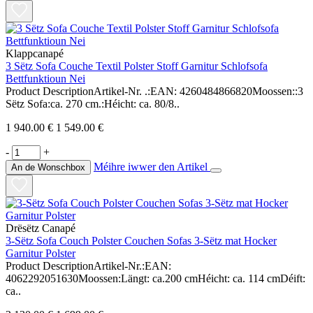
Klappcanapé
3 Sëtz Sofa Couche Textil Polster Stoff Garnitur Schlofsofa
Bettfunktioun Nei
Product DescriptionArtikel-Nr. .:EAN: 4260484866820Moossen::3
Sëtz Sofa:ca. 270 cm.:Héicht: ca. 80/8..
1 940.00 €
1 549.00 €
-
+
Méihre iwwer den Artikel
An de Wonschbox
Drësëtz Canapé
3-Sëtz Sofa Couch Polster Couchen Sofas 3-Sëtz mat Hocker
Garnitur Polster
Product DescriptionArtikel-Nr.:EAN:
4062292051630Moossen:Längt: ca.200 cmHéicht: ca. 114 cmDéift:
ca..