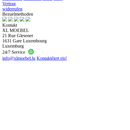
Vertrag
widerrufen
Bezuelmethoden
Kontakt
XL MOEBEL
21 Rue Glesener
1631 Gare Luxembourg
Luxemburg
24/7 Service
info@xlmoebel.lu
Kontaktéiert eis!