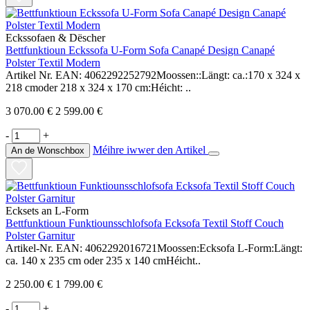
Eckssofaen & Dëscher
Bettfunktioun Eckssofa U-Form Sofa Canapé Design Canapé
Polster Textil Modern
Artikel Nr. EAN: 4062292252792Moossen::Längt: ca.:170 x 324 x
218 cmoder 218 x 324 x 170 cm:Héicht: ..
3 070.00 €
2 599.00 €
-
+
Méihre iwwer den Artikel
An de Wonschbox
Ecksets an L-Form
Bettfunktioun Funktiounsschlofsofa Ecksofa Textil Stoff Couch
Polster Garnitur
Artikel-Nr. EAN: 4062292016721Moossen:Ecksofa L-Form:Längt:
ca. 140 x 235 cm oder 235 x 140 cmHéicht..
2 250.00 €
1 799.00 €
-
+