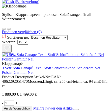
Stylisch Klappcanapéen – praktesch Sofaléisungen fir all
Wunnzëmmer!
Produiten vergläichen (0)
Sortéieren no:
Wäerfen:
Klappcanapé
3 Sëtz Sofa Canapé Textil Stoff Schloffunktion Schlofzofa Nei
Polster Garnitur Nei
Product DescriptionArtikel-Nr.:EAN:
4062292051470Moossen:Längt: ca. 255 cmHéicht: ca. 94 cmDéift:
ca..
1 880.00 €
1 499.00 €
-
+
Méihre iwwer den Artikel
An de Wonschbox