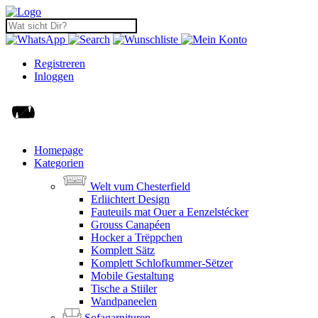
Registreren
Inloggen
Homepage
Kategorien
Welt vum Chesterfield
Erliichtert Design
Fauteuils mat Ouer a Eenzelstécker
Grouss Canapéen
Hocker a Trëppchen
Komplett Sätz
Komplett Schlofkummer-Sëtzer
Mobile Gestaltung
Tische a Stiiler
Wandpaneelen
Sofagarnituren