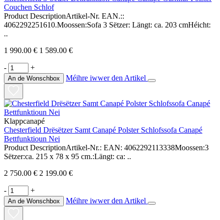
Couchen Schlof
Product DescriptionArtikel-Nr. EAN.::
4062292251610.Moossen:Sofa 3 Sëtzer: Längt: ca. 203 cmHéicht:
..
1 990.00 €
1 589.00 €
-
+
Méihre iwwer den Artikel
An de Wonschbox
Klappcanapé
Chesterfield Drësëtzer Samt Canapé Polster Schlofssofa Canapé
Bettfunktioun Nei
Product DescriptionArtikel-Nr.: EAN: 4062292113338Moossen:3
Sëtzer:ca. 215 x 78 x 95 cm.:Längt: ca: ..
2 750.00 €
2 199.00 €
-
+
Méihre iwwer den Artikel
An de Wonschbox