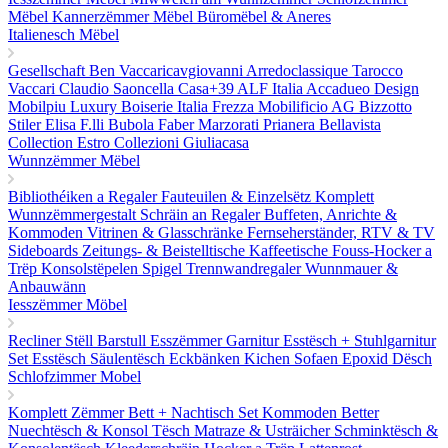
Mëbel
Kannerzëmmer Mëbel
Büromëbel & Aneres
Italienesch Mëbel
Gesellschaft Ben
Vaccaricavgiovanni
Arredoclassique
Tarocco
Vaccari
Claudio Saoncella
Casa+39
ALF Italia
Accadueo Design
Mobilpiu Luxury
Boiserie Italia
Frezza
Mobilificio AG
Bizzotto
Stiler Elisa
F.lli Bubola
Faber
Marzorati
Prianera
Bellavista
Collection
Estro Collezioni
Giuliacasa
Wunnzëmmer Mëbel
Bibliothéiken a Regaler
Fauteuilen & Einzelsëtz
Komplett
Wunnzëmmergestalt
Schräin an Regaler
Buffeten, Anrichte &
Kommoden
Vitrinen & Glasschränke
Fernseherständer, RTV & TV
Sideboards
Zeitungs- & Beistelltische
Kaffeetische
Fouss-Hocker a
Trëp
Konsolstëpelen
Spigel
Trennwandregaler
Wunnmauer &
Anbauwänn
Iesszëmmer Möbel
Recliner Stëll
Barstull
Esszëmmer Garnitur
Esstësch + Stuhlgarnitur
Set
Esstësch
Säulentësch
Eckbänken
Kichen Sofaen
Epoxid Dësch
Schlofzimmer Mobel
Komplett Zëmmer
Bett + Nachtisch Set
Kommoden
Better
Nuechtësch & Konsol Tësch
Matraze & Usträicher
Schminktësch &