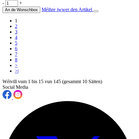
-
+
Méihre iwwer den Artikel
An de Wonschbox
1
2
3
4
5
6
7
8
>
>|
Wéivill vum 1 bis 15 vun 145 (gesammt 10 Säiten)
Social Media