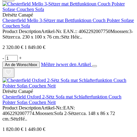
Drësëtz Canapé
Chesterfield Mello 3-Sëtzer mat Bettfunktioun Couch Polster Sofase
Couchen Sofa
Product DescriptionArtikel-Nr. EAN.:: 4062292007750Moossen:3-
Sëtzer:ca. 230 x 100 x 76 cm.:Sëtz Héic..
2 320.00 €
1 849.00 €
-
+
Méihre iwwer den Artikel
An de Wonschbox
Drësëtz Canapé
Chesterfield Oxford 2-Sëtz Sofa mat Schlafterfunktion Couch
Polster Sofas Couchen Neit
Product DescriptionArtikel-Nr.:EAN:
4062292007774.Moossen:Sofa 2-Sëtzer:ca. 148 x 86 x 72
cm.:SëtzHé..
1 820.00 €
1 449.00 €