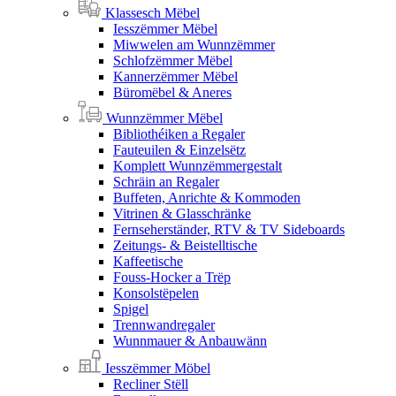
Klassesch Mëbel
Iesszëmmer Mëbel
Miwwelen am Wunnzëmmer
Schlofzëmmer Mëbel
Kannerzëmmer Mëbel
Büromëbel & Aneres
Wunnzëmmer Mëbel
Bibliothéiken a Regaler
Fauteuilen & Einzelsëtz
Komplett Wunnzëmmergestalt
Schräin an Regaler
Buffeten, Anrichte & Kommoden
Vitrinen & Glasschränke
Fernseherständer, RTV & TV Sideboards
Zeitungs- & Beistelltische
Kaffeetische
Fouss-Hocker a Trëp
Konsolstëpelen
Spigel
Trennwandregaler
Wunnmauer & Anbauwänn
Iesszëmmer Möbel
Recliner Stëll