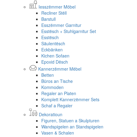
Iesszëmmer Möbel
Recliner Stëll
Barstull
Esszëmmer Garnitur
Esstësch + Stuhlgarnitur Set
Esstësch
Säulentësch
Eckbänken
Kichen Sofaen
Epoxid Dësch
Kannerzëmmer Mëbel
Betten
Büros an Tische
Kommoden
Regaler an Platen
Komplett Kannerzëmmer Sets
Schaf a Regaler
Dekoratioun
Figuren, Statuen a Skulpturen
Wandspigelen an Standspigelen
Vasen & Schalen