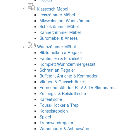
Klassesch Mëbel
Iesszëmmer Mëbel
Miwwelen am Wunnzëmmer
Schlofzëmmer Mëbel
Kannerzëmmer Mëbel
Büromëbel & Aneres
Wunnzëmmer Mëbel
Bibliothéiken a Regaler
Fauteuilen & Einzelsëtz
Komplett Wunnzëmmergestalt
Schräin an Regaler
Buffeten, Anrichte & Kommoden
Vitrinen & Glasschränke
Fernseherständer, RTV & TV Sideboards
Zeitungs- & Beistelltische
Kaffeetische
Fouss-Hocker a Trëp
Konsolstëpelen
Spigel
Trennwandregaler
Wunnmauer & Anbauwänn