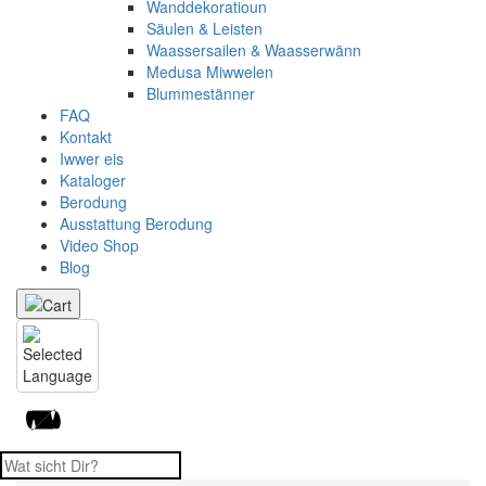
Wanddekoratioun
Säulen & Leisten
Waassersailen & Waasserwänn
Medusa Miwwelen
Blummestänner
FAQ
Kontakt
Iwwer eis
Kataloger
Berodung
Ausstattung Berodung
Video Shop
Blog