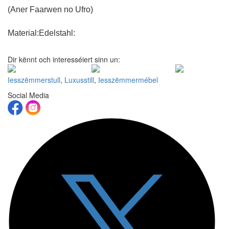
(Aner Faarwen no Ufro)
Material:
Edelstahl:
Dir kënnt och interesséiert sinn un:
Iesszëmmerstull
,
Luxusstill
,
Iesszëmmermébel
Social Media