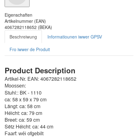
Eigenschaften
Artikelnummer (EAN)
4067282118652 (BEKA)
Beschreiwung
Informatiounen iwwer GPSV
Fro iwwer de Produit
Product Description
Artikel-Nr. EAN:
4067282118652
Moossen:
Stuhl:
: BK - 1110
ca: 58 x 59 x 79 cm
Längt:
ca: 58 cm
Héicht:
ca: 79 cm
Breet:
ca: 59 cm
Sëtz Héicht:
ca: 44 cm
Faarf:
wéi ofgebilt