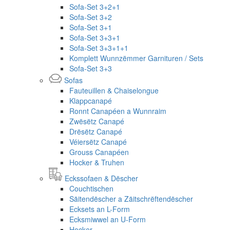
Sofa-Set 3+2+1
Sofa-Set 3+2
Sofa-Set 3+1
Sofa-Set 3+3+1
Sofa-Set 3+3+1+1
Komplett Wunnzëmmer Garnituren / Sets
Sofa-Set 3+3
Sofas
Fauteuillen & Chaiselongue
Klappcanapé
Ronnt Canapéen a Wunnraim
Zwësëtz Canapé
Drësëtz Canapé
Véiersëtz Canapé
Grouss Canapéen
Hocker & Truhen
Eckssofaen & Dëscher
Couchtischen
Säitendëscher a Zäitschrëftendëscher
Ecksets an L-Form
Ecksmiwwel an U-Form
Hocker