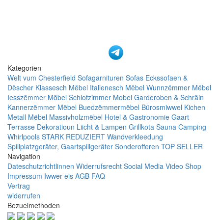
Kategorien
Welt vum Chesterfield
Sofagarnituren
Sofas
Eckssofaen &
Dëscher
Klassesch Mëbel
Italienesch Mëbel
Wunnzëmmer Mëbel
Iesszëmmer Möbel
Schlofzimmer Mobel
Garderoben & Schräin
Kannerzëmmer Mëbel
Buedzëmmermëbel
Bürosmiwwel
Kichen
Metall Mëbel
Massivholzmëbel
Hotel & Gastronomie
Gaart
Terrasse
Dekoratioun
Liicht & Lampen
Grillkota Sauna Camping
Whirlpools
STARK REDUZIERT
Wandverkleedung
Spillplatzgeräter, Gaartspillgeräter
Sonderofferen
TOP SELLER
Navigation
Dateschutzrichtlinnen
Widerrufsrecht
Social Media
Video Shop
Impressum
Iwwer eis
AGB
FAQ
Vertrag
widerrufen
Bezuelmethoden