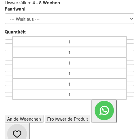
Liwwerzäiten:
4 - 8 Wochen
Faarfwahl
Quantitéit
An de Weenchen
Fro iwwer de Produit