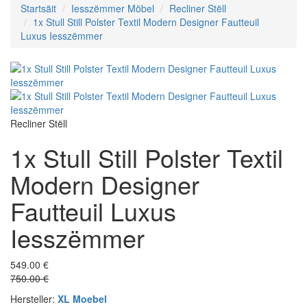
Startsäit
Iesszëmmer Möbel
Recliner Stëll
1x Stull Still Polster Textil Modern Designer Fautteuil
Luxus Iesszëmmer
Recliner Stëll
1x Stull Still Polster Textil
Modern Designer
Fautteuil Luxus
Iesszëmmer
549.00 €
750.00 €
Hersteller:
XL Moebel