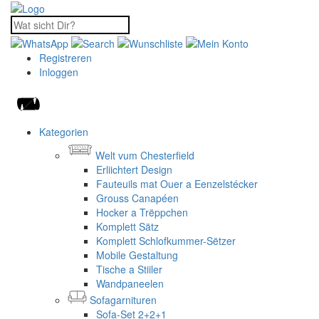
Registreren
Inloggen
Kategorien
Welt vum Chesterfield
Erliichtert Design
Fauteuils mat Ouer a Eenzelstécker
Grouss Canapéen
Hocker a Trëppchen
Komplett Sätz
Komplett Schlofkummer-Sëtzer
Mobile Gestaltung
Tische a Stiiler
Wandpaneelen
Sofagarnituren
Sofa-Set 2+2+1