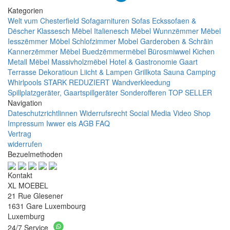
Kategorien
Welt vum Chesterfield
Sofagarnituren
Sofas
Eckssofaen &
Dëscher
Klassesch Mëbel
Italienesch Mëbel
Wunnzëmmer Mëbel
Iesszëmmer Möbel
Schlofzimmer Mobel
Garderoben & Schräin
Kannerzëmmer Mëbel
Buedzëmmermëbel
Bürosmiwwel
Kichen
Metall Mëbel
Massivholzmëbel
Hotel & Gastronomie
Gaart
Terrasse
Dekoratioun
Liicht & Lampen
Grillkota Sauna Camping
Whirlpools
STARK REDUZIERT
Wandverkleedung
Spillplatzgeräter, Gaartspillgeräter
Sonderofferen
TOP SELLER
Navigation
Dateschutzrichtlinnen
Widerrufsrecht
Social Media
Video Shop
Impressum
Iwwer eis
AGB
FAQ
Vertrag
widerrufen
Bezuelmethoden
Kontakt
XL MOEBEL
21 Rue Glesener
1631 Gare Luxembourg
Luxemburg
24/7 Service