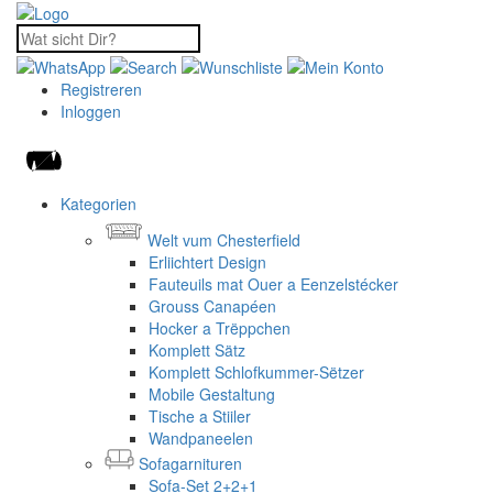
Registreren
Inloggen
Kategorien
Welt vum Chesterfield
Erliichtert Design
Fauteuils mat Ouer a Eenzelstécker
Grouss Canapéen
Hocker a Trëppchen
Komplett Sätz
Komplett Schlofkummer-Sëtzer
Mobile Gestaltung
Tische a Stiiler
Wandpaneelen
Sofagarnituren
Sofa-Set 2+2+1