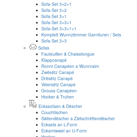
Sofa-Set 3+2+1
Sofa-Set 3+2
Sofa-Set 3+1
Sofa-Set 3+3+1
Sofa-Set 3+3+1+1
Komplett Wunnzëmmer Garnituren / Sets
Sofa-Set 3+3
Sofas
Fauteuillen & Chaiselongue
Klappcanapé
Ronnt Canapéen a Wunnraim
Zwësëtz Canapé
Drësëtz Canapé
Véiersëtz Canapé
Grouss Canapéen
Hocker & Truhen
Eckssofaen & Dëscher
Couchtischen
Säitendëscher a Zäitschrëftendëscher
Ecksets an L-Form
Ecksmiwwel an U-Form
Hocker