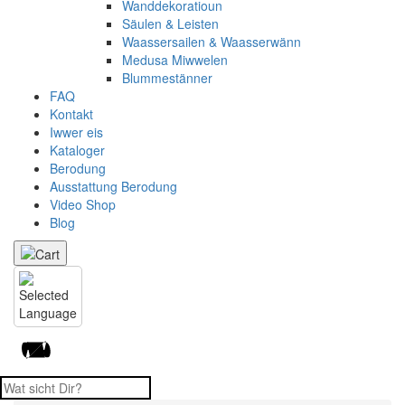
Wanddekoratioun
Säulen & Leisten
Waassersailen & Waasserwänn
Medusa Miwwelen
Blummestänner
FAQ
Kontakt
Iwwer eis
Kataloger
Berodung
Ausstattung Berodung
Video Shop
Blog