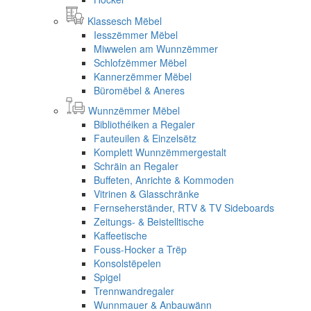
Klassesch Mëbel
Iesszëmmer Mëbel
Miwwelen am Wunnzëmmer
Schlofzëmmer Mëbel
Kannerzëmmer Mëbel
Büromëbel & Aneres
Wunnzëmmer Mëbel
Bibliothéiken a Regaler
Fauteuilen & Einzelsëtz
Komplett Wunnzëmmergestalt
Schräin an Regaler
Buffeten, Anrichte & Kommoden
Vitrinen & Glasschränke
Fernseherständer, RTV & TV Sideboards
Zeitungs- & Beistelltische
Kaffeetische
Fouss-Hocker a Trëp
Konsolstëpelen
Spigel
Trennwandregaler
Wunnmauer & Anbauwänn