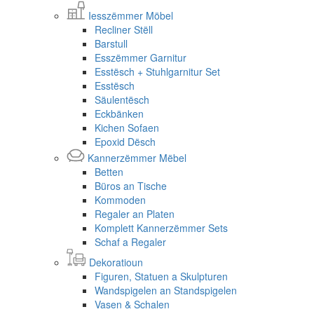
Iesszëmmer Möbel
Recliner Stëll
Barstull
Esszëmmer Garnitur
Esstësch + Stuhlgarnitur Set
Esstësch
Säulentësch
Eckbänken
Kichen Sofaen
Epoxid Dësch
Kannerzëmmer Mëbel
Betten
Büros an Tische
Kommoden
Regaler an Platen
Komplett Kannerzëmmer Sets
Schaf a Regaler
Dekoratioun
Figuren, Statuen a Skulpturen
Wandspigelen an Standspigelen
Vasen & Schalen