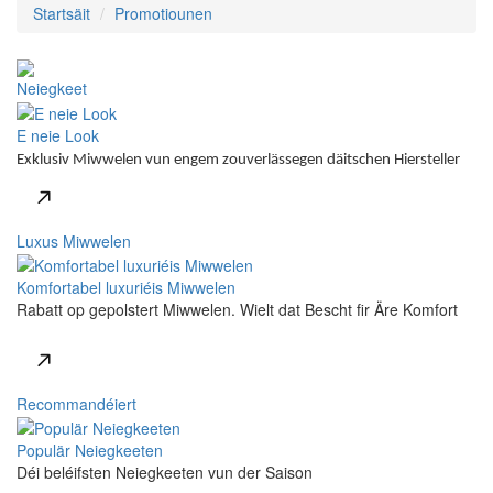
Startsäit
Promotiounen
Neiegkeet
E neie Look
Exklusiv Miwwelen vun engem zouverlässegen däitschen Hiersteller
Luxus Miwwelen
Komfortabel luxuriéis Miwwelen
Rabatt op gepolstert Miwwelen. Wielt dat Bescht fir Äre Komfort
Recommandéiert
Populär Neiegkeeten
Déi beléifsten Neiegkeeten vun der Saison