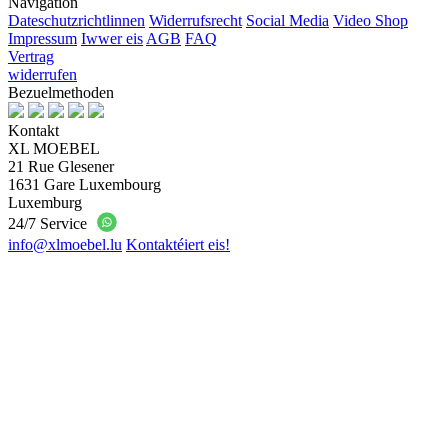
Navigation
Dateschutzrichtlinnen
Widerrufsrecht
Social Media
Video Shop
Impressum
Iwwer eis
AGB
FAQ
Vertrag
widerrufen
Bezuelmethoden
Kontakt
XL MOEBEL
21 Rue Glesener
1631 Gare Luxembourg
Luxemburg
24/7 Service
info@xlmoebel.lu
Kontaktéiert eis!