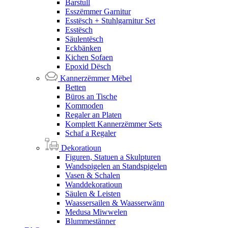
Barstull
Esszëmmer Garnitur
Esstësch + Stuhlgarnitur Set
Esstësch
Säulentësch
Eckbänken
Kichen Sofaen
Epoxid Dësch
Kannerzëmmer Mëbel
Betten
Büros an Tische
Kommoden
Regaler an Platen
Komplett Kannerzëmmer Sets
Schaf a Regaler
Dekoratioun
Figuren, Statuen a Skulpturen
Wandspigelen an Standspigelen
Vasen & Schalen
Wanddekoratioun
Säulen & Leisten
Waassersailen & Waasserwänn
Medusa Miwwelen
Blummestänner