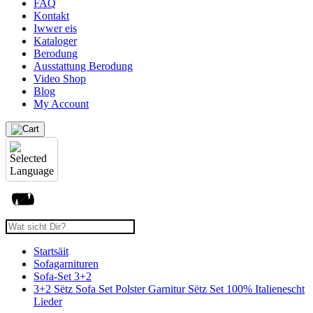
FAQ
Kontakt
Iwwer eis
Kataloger
Berodung
Ausstattung Berodung
Video Shop
Blog
My Account
Startsäit
Sofagarnituren
Sofa-Set 3+2
3+2 Sëtz Sofa Set Polster Garnitur Sëtz Set 100% Italienescht
Lieder