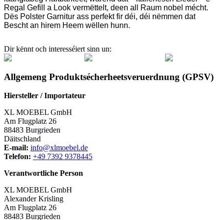
Regal Gefill a Look vermëttelt, deen all Raum nobel mécht.
Dës Polster Garnitur ass perfekt fir déi, déi nëmmen dat
Bescht an hirem Heem wëllen hunn.
Dir kënnt och interesséiert sinn un:
Allgemeng Produktsécherheetsveruerdnung (GPSV)
Hiersteller / Importateur
XL MOEBEL GmbH
Am Flugplatz 26
88483 Burgrieden
Däitschland
E-mail:
info@xlmoebel.de
Telefon:
+49 7392 9378445
Verantwortliche Person
XL MOEBEL GmbH
Alexander Krisling
Am Flugplatz 26
88483 Burgrieden