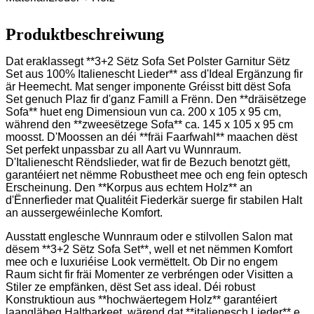
Produktbeschreiwung
Dat eraklassegt **3+2 Sëtz Sofa Set Polster Garnitur Sëtz
Set aus 100% Italienescht Lieder** ass d'Ideal Ergänzung fir
är Heemecht. Mat senger imponente Gréisst bitt dëst Sofa
Set genuch Plaz fir d'ganz Famill a Frënn. Den **dräisëtzege
Sofa** huet eng Dimensioun vun ca. 200 x 105 x 95 cm,
während den **zweesëtzege Sofa** ca. 145 x 105 x 95 cm
moosst. D'Moossen an déi **fräi Faarfwahl** maachen dëst
Set perfekt unpassbar zu all Aart vu Wunnraum.
D'Italienescht Rëndslieder, wat fir de Bezuch benotzt gëtt,
garantéiert net nëmme Robustheet mee och eng fein optesch
Erscheinung. Den **Korpus aus echtem Holz** an
d'Ënnerfieder mat Qualitéit Fiederkär suerge fir stabilen Halt
an aussergewéinleche Komfort.
Ausstatt englesche Wunnraum oder e stilvollen Salon mat
dësem **3+2 Sëtz Sofa Set**, well et net nëmmen Komfort
mee och e luxuriéise Look vermëttelt. Ob Dir no engem
Raum sicht fir fräi Momenter ze verbréngen oder Visitten a
Stiler ze empfänken, dëst Set ass ideal. Déi robust
Konstruktioun aus **hochwäertegem Holz** garantéiert
laangläbeg Haltbarkeet, wärend dat **italienesch Lieder** e