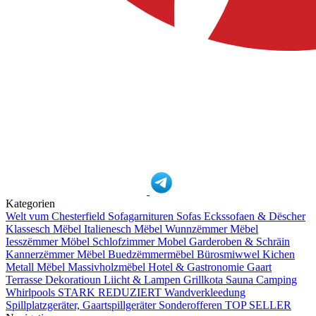
Kategorien
Welt vum Chesterfield
Sofagarnituren
Sofas
Eckssofaen & Dëscher
Klassesch Mëbel
Italienesch Mëbel
Wunnzëmmer Mëbel
Iesszëmmer Möbel
Schlofzimmer Mobel
Garderoben & Schräin
Kannerzëmmer Mëbel
Buedzëmmermëbel
Bürosmiwwel
Kichen
Metall Mëbel
Massivholzmëbel
Hotel & Gastronomie
Gaart
Terrasse
Dekoratioun
Liicht & Lampen
Grillkota Sauna Camping
Whirlpools
STARK REDUZIERT
Wandverkleedung
Spillplatzgeräter, Gaartspillgeräter
Sonderofferen
TOP SELLER