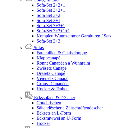
Sofa-Set 2+2+1
Sofa-Set 3+2+1
Sofa-Set 3+2
Sofa-Set 3+1
Sofa-Set 3+3+1
Sofa-Set 3+3+1+1
Komplett Wunnzëmmer Garnituren / Sets
Sofa-Set 3+3
Sofas
Fauteuillen & Chaiselongue
Klappcanapé
Ronnt Canapéen a Wunnraim
Zwësëtz Canapé
Drësëtz Canapé
Véiersëtz Canapé
Grouss Canapéen
Hocker & Truhen
Eckssofaen & Dëscher
Couchtischen
Säitendëscher a Zäitschrëftendëscher
Ecksets an L-Form
Ecksmiwwel an U-Form
Hocker