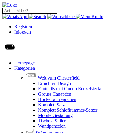
Registreren
Inloggen
Homepage
Kategorien
Welt vum Chesterfield
Erliichtert Design
Fauteuils mat Ouer a Eenzelstécker
Grouss Canapéen
Hocker a Trëppchen
Komplett Sätz
Komplett Schlofkummer-Sëtzer
Mobile Gestaltung
Tische a Stiiler
Wandpaneelen
Sofagarnituren