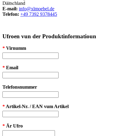
Däitschland
E-mail:
info@xlmoebel.de
Telefon:
+49 7392 9378445
Ufroen vun der Produktinformatioun
*
Virnumm
*
Email
Telefonsnummer
*
Artikel-Nr. / EAN vum Artikel
*
Är Ufro