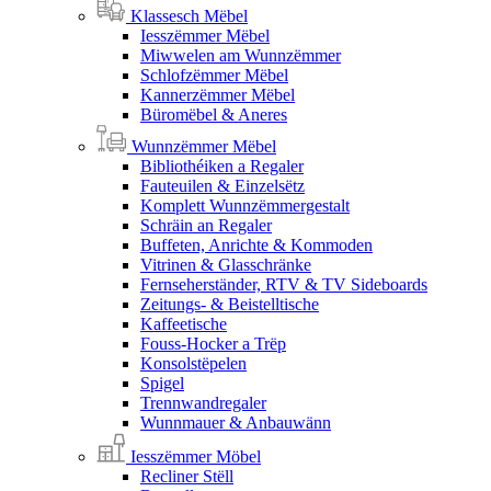
Klassesch Mëbel
Iesszëmmer Mëbel
Miwwelen am Wunnzëmmer
Schlofzëmmer Mëbel
Kannerzëmmer Mëbel
Büromëbel & Aneres
Wunnzëmmer Mëbel
Bibliothéiken a Regaler
Fauteuilen & Einzelsëtz
Komplett Wunnzëmmergestalt
Schräin an Regaler
Buffeten, Anrichte & Kommoden
Vitrinen & Glasschränke
Fernseherständer, RTV & TV Sideboards
Zeitungs- & Beistelltische
Kaffeetische
Fouss-Hocker a Trëp
Konsolstëpelen
Spigel
Trennwandregaler
Wunnmauer & Anbauwänn
Iesszëmmer Möbel
Recliner Stëll