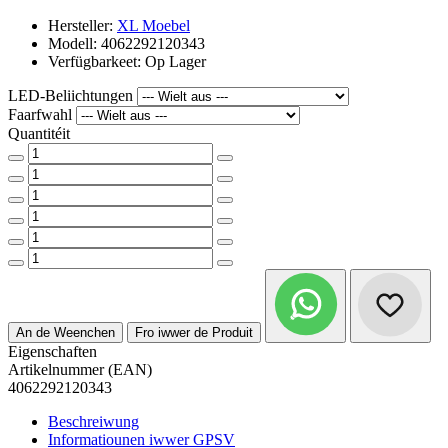
Hersteller:
XL Moebel
Modell: 4062292120343
Verfügbarkeet: Op Lager
LED-Beliichtungen
Faarfwahl
Quantitéit
An de Weenchen
Fro iwwer de Produit
Eigenschaften
Artikelnummer (EAN)
4062292120343
Beschreiwung
Informatiounen iwwer GPSV