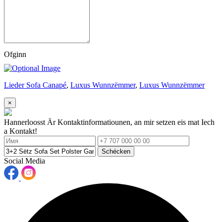
Ofginn
Lieder Sofa Canapé
,
Luxus Wunnzëmmer
,
Luxus Wunnzëmmer
×
Hannerloosst Är Kontaktinformatiounen, an mir setzen eis mat Iech
a Kontakt!
Schécken
Social Media