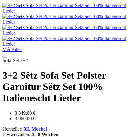
Méi Biller
Sofa-Set 3+2
3+2 Sëtz Sofa Set Polster
Garnitur Sëtz Set 100%
Italienescht Lieder
3 349.00 €
3 960.00 €
Hersteller:
XL Moebel
Liwwerzäiten:
4 - 8 Wochen