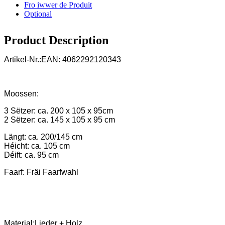
Fro iwwer de Produit
Optional
Product Description
Artikel-Nr.:
EAN:
4062292120343
Moossen:
3 Sëtzer: ca.
200 x 105 x 95
cm
2 Sëtzer
: ca.
145 x 105 x 95
cm
Längt:
ca. 200/145 cm
Héicht:
ca. 105 cm
Déift:
ca. 95 cm
Faarf:
Fräi Faarfwahl
Material:
Lieder + Holz