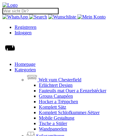
Registreren
Inloggen
Homepage
Kategorien
Welt vum Chesterfield
Erliichtert Design
Fauteuils mat Ouer a Eenzelstécker
Grouss Canapéen
Hocker a Trëppchen
Komplett Sätz
Komplett Schlofkummer-Sëtzer
Mobile Gestaltung
Tische a Stiiler
Wandpaneelen
Sofagarnituren