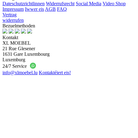
Dateschutzrichtlinnen
Widerrufsrecht
Social Media
Video Shop
Impressum
Iwwer eis
AGB
FAQ
Vertrag
widerrufen
Bezuelmethoden
Kontakt
XL MOEBEL
21 Rue Glesener
1631 Gare Luxembourg
Luxemburg
24/7 Service
info@xlmoebel.lu
Kontaktéiert eis!