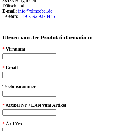
88483 Burgrieden
Däitschland
E-mail:
info@xlmoebel.de
Telefon:
+49 7392 9378445
Ufroen vun der Produktinformatioun
*
Virnumm
*
Email
Telefonsnummer
*
Artikel-Nr. / EAN vum Artikel
*
Är Ufro