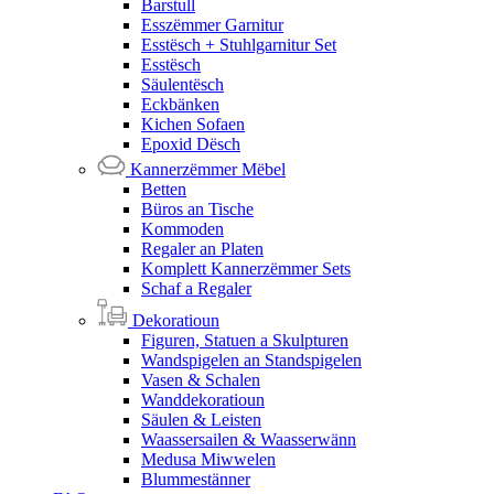
Barstull
Esszëmmer Garnitur
Esstësch + Stuhlgarnitur Set
Esstësch
Säulentësch
Eckbänken
Kichen Sofaen
Epoxid Dësch
Kannerzëmmer Mëbel
Betten
Büros an Tische
Kommoden
Regaler an Platen
Komplett Kannerzëmmer Sets
Schaf a Regaler
Dekoratioun
Figuren, Statuen a Skulpturen
Wandspigelen an Standspigelen
Vasen & Schalen
Wanddekoratioun
Säulen & Leisten
Waassersailen & Waasserwänn
Medusa Miwwelen
Blummestänner