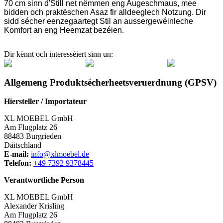
70 cm sinn d'Still net nëmmen eng Augeschmaus, mee
bidden och praktëschen Asaz fir alldeeglech Notzung. Dir
sidd sécher eenzegaartegt Stil an aussergewéinleche
Komfort an eng Heemzat bezéien.
Dir kënnt och interesséiert sinn un:
Allgemeng Produktsécherheetsveruerdnung (GPSV)
Hiersteller / Importateur
XL MOEBEL GmbH
Am Flugplatz 26
88483 Burgrieden
Däitschland
E-mail:
info@xlmoebel.de
Telefon:
+49 7392 9378445
Verantwortliche Person
XL MOEBEL GmbH
Alexander Krisling
Am Flugplatz 26