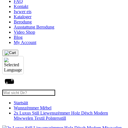
FAQ
Kontakt
Iwwer eis
Kataloger
Berodung
Ausstattung Berodung
Video Shop
Blog
My Account
Startsäit
Wunnzëmmer Mëbel
2x Luxus Still Liewenszëmmer Holz Dësch Modern
Miwwelen Textil Polstersstill