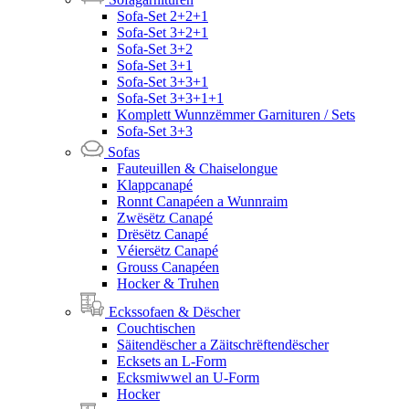
Sofa-Set 2+2+1
Sofa-Set 3+2+1
Sofa-Set 3+2
Sofa-Set 3+1
Sofa-Set 3+3+1
Sofa-Set 3+3+1+1
Komplett Wunnzëmmer Garnituren / Sets
Sofa-Set 3+3
Sofas
Fauteuillen & Chaiselongue
Klappcanapé
Ronnt Canapéen a Wunnraim
Zwësëtz Canapé
Drësëtz Canapé
Véiersëtz Canapé
Grouss Canapéen
Hocker & Truhen
Eckssofaen & Dëscher
Couchtischen
Säitendëscher a Zäitschrëftendëscher
Ecksets an L-Form
Ecksmiwwel an U-Form
Hocker