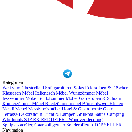
Kategorien
Welt vum Chesterfield
Sofagarnituren
Sofas
Eckssofaen & Dëscher
Klassesch Mëbel
Italienesch Mëbel
Wunnzëmmer Mëbel
Iesszëmmer Möbel
Schlofzimmer Mobel
Garderoben & Schräin
Kannerzëmmer Mëbel
Buedzëmmermëbel
Bürosmiwwel
Kichen
Metall Mëbel
Massivholzmëbel
Hotel & Gastronomie
Gaart
Terrasse
Dekoratioun
Liicht & Lampen
Grillkota Sauna Camping
Whirlpools
STARK REDUZIERT
Wandverkleedung
Spillplatzgeräter, Gaartspillgeräter
Sonderofferen
TOP SELLER
Navigation