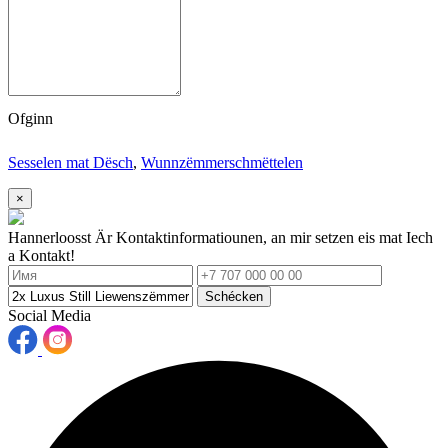
Ofginn
Sesselen mat Dësch
,
Wunnzëmmerschmëttelen
×
Hannerloosst Är Kontaktinformatiounen, an mir setzen eis mat Iech
a Kontakt!
Schécken
Social Media