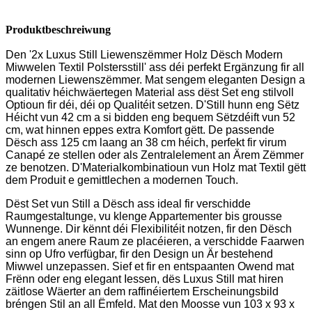
Produktbeschreiwung
Den '2x Luxus Still Liewenszëmmer Holz Dësch Modern
Miwwelen Textil Polstersstill' ass déi perfekt Ergänzung fir all
modernen Liewenszëmmer. Mat sengem eleganten Design a
qualitativ héichwäertegen Material ass dëst Set eng stilvoll
Optioun fir déi, déi op Qualitéit setzen. D'Still hunn eng Sëtz
Héicht vun 42 cm a si bidden eng bequem Sëtzdéift vun 52
cm, wat hinnen eppes extra Komfort gëtt. De passende
Dësch ass 125 cm laang an 38 cm héich, perfekt fir virum
Canapé ze stellen oder als Zentralelement an Ärem Zëmmer
ze benotzen. D'Materialkombinatioun vun Holz mat Textil gëtt
dem Produit e gemittlechen a modernen Touch.
Dëst Set vun Still a Dësch ass ideal fir verschidde
Raumgestaltunge, vu klenge Appartementer bis grousse
Wunnenge. Dir kënnt déi Flexibilitéit notzen, fir den Dësch
an engem anere Raum ze placéieren, a verschidde Faarwen
sinn op Ufro verfügbar, fir den Design un Är bestehend
Miwwel unzepassen. Sief et fir en entspaanten Owend mat
Frënn oder eng elegant Iessen, dës Luxus Still mat hiren
zäitlose Wäerter an dem raffinéiertem Erscheinungsbild
bréngen Stil an all Ëmfeld. Mat den Moosse vun 103 x 93 x