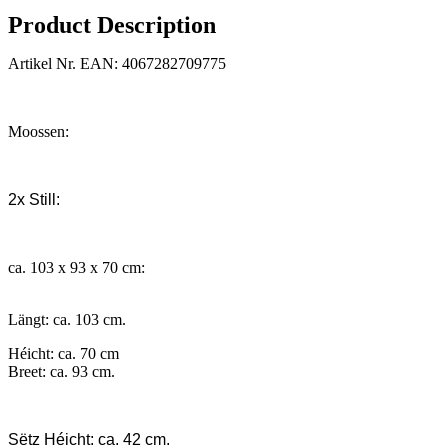
Product Description
Artikel Nr. EAN:
4067282709775
Moossen:
2x Still:
ca. 103 x 93 x 70 cm:
Längt:
ca. 103 cm.
Héicht:
ca. 70 cm
Breet:
ca. 93 cm.
Sëtz Héicht:
ca. 42 cm.