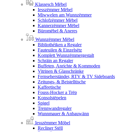
Klassesch Mëbel
Iesszëmmer Mëbel
Miwwelen am Wunnzëmmer
Schlofzëmmer Mëbel
Kannerzëmmer Mëbel
Büromëbel & Aneres
Wunnzëmmer Mëbel
Bibliothéiken a Regaler
Fauteuilen & Einzelsëtz
Komplett Wunnzëmmergestalt
Schräin an Regaler
Buffeten, Anrichte & Kommoden
Vitrinen & Glasschränke
Fernseherständer, RTV & TV Sideboards
Zeitungs- & Beistelltische
Kaffeetische
Fouss-Hocker a Trëp
Konsolstëpelen
Spigel
Trennwandregaler
Wunnmauer & Anbauwänn
Iesszëmmer Möbel
Recliner Stëll