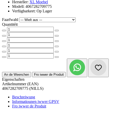
Hersteller:
XL Moebel
Modell: 4067282709775
Verfügbarkeet: Op Lager
Faarfwahl
Quantitéit
An de Weenchen
Fro iwwer de Produit
Eigenschaften
Artikelnummer (EAN)
4067282709775 (NILLS)
Beschreiwung
Informatiounen iwwer GPSV
Fro iwwer de Produit