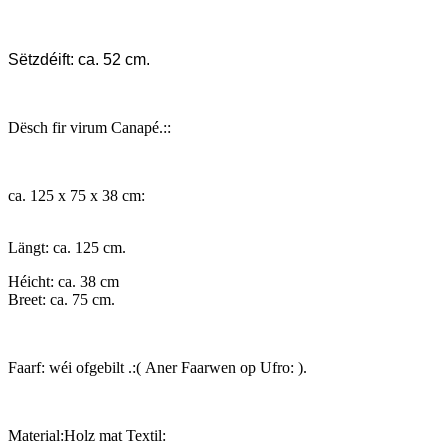
Sëtzdéift:
ca. 52 cm.
Dësch fir virum Canapé.:
:
ca. 125 x 75 x 38 cm:
Längt:
ca. 125 cm.
Héicht:
ca. 38 cm
Breet:
ca. 75 cm.
Faarf:
wéi ofgebilt .:
(
Aner Faarwen op Ufro:
).
Material:
Holz mat Textil: