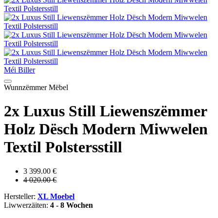
Méi Biller
Wunnzëmmer Mëbel
2x Luxus Still Liewenszëmmer
Holz Dësch Modern Miwwelen
Textil Polstersstill
3 399.00 €
4 020.00 €
Hersteller:
XL Moebel
Liwwerzäiten:
4 - 8 Wochen